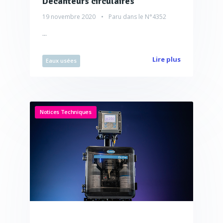
Décanteurs circulaires
19 novembre 2020
Paru dans le
N°4352
...
Lire plus
Eaux usées
Notices Techniques