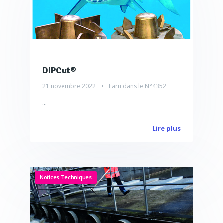
DIPCut®
21 novembre 2022
Paru dans le
N°4352
...
Lire plus
Notices Techniques