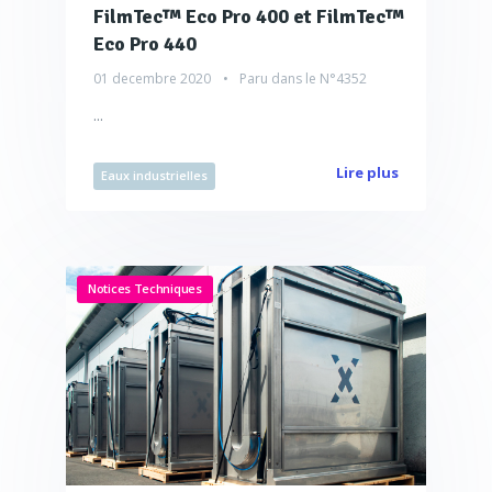
FilmTec™ Eco Pro 400 et FilmTec™
Eco Pro 440
01 decembre 2020
Paru dans le
N°4352
...
Lire plus
Eaux industrielles
Notices Techniques