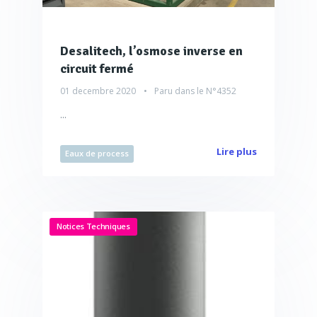
Desalitech, l’osmose inverse en
circuit fermé
01 decembre 2020
Paru dans le
N°4352
...
Lire plus
Eaux de process
Notices Techniques