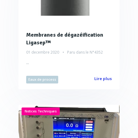
Membranes de dégazéification
Ligasep™
01 decembre 2020
Paru dans le
N°4352
...
Lire plus
Eaux de process
Notices Techniques