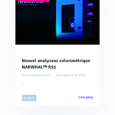
Nouvel analyseur colorimétrique
NARWHAL™ RS1
25 novembre 2020
Paru dans le
N°4352
...
Lire plus
Analyse