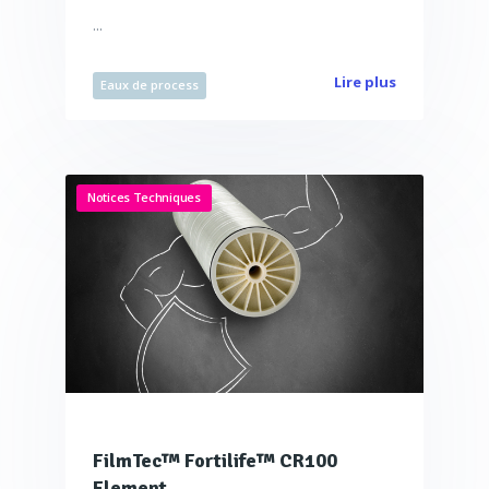
...
Lire plus
Eaux de process
Notices Techniques
FilmTec™ Fortilife™ CR100
Element