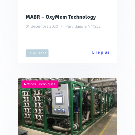
MABR – OxyMem Technology
01 decembre 2020
Paru dans le
N°4352
...
Lire plus
Eaux usées
Notices Techniques