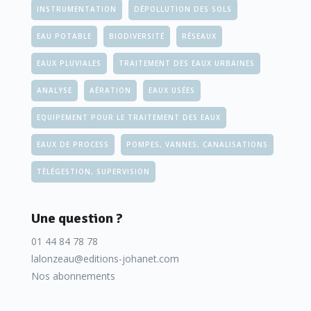
INSTRUMENTATION
DÉPOLLUTION DES SOLS
EAU POTABLE
BIODIVERSITÉ
RÉSEAUX
EAUX PLUVIALES
TRAITEMENT DES EAUX URBAINES
ANALYSE
AÉRATION
EAUX USÉES
EQUIPEMENT POUR LE TRAITEMENT DES EAUX
EAUX DE PROCESS
POMPES, VANNES, CANALISATIONS
TÉLÉGESTION, SUPERVISION
Une question ?
01 44 84 78 78
lalonzeau@editions-johanet.com
Nos abonnements