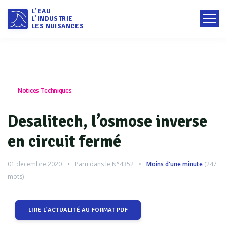
L'EAU
L'INDUSTRIE
LES NUISANCES
Notices Techniques
Desalitech, l’osmose inverse
en circuit fermé
01 decembre 2020
Paru dans le
N°4352
Moins d'une minute
(
247
mots)
LIRE L'ACTUALITÉ AU FORMAT PDF