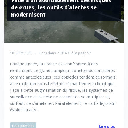
Face à un accroissement des risques
de crues, les outils d’alertes se
modernisent
10 juillet 2026
Paru dans le
N°493
à la page 57
Chaque année, la France est confrontée à des
inondations de grande ampleur. Longtemps considérés
comme anecdotiques, ces épisodes tendent désormais
à se multiplier sous l’effet du réchauffement climatique.
Face à cette augmentation du risque, les systèmes de
surveillance et d’alerte ne cessent de se multiplier et,
surtout, de s’améliorer. Parallèlement, le cadre législatif
évolue lui aus...
Eaux pluviales
Lire plus