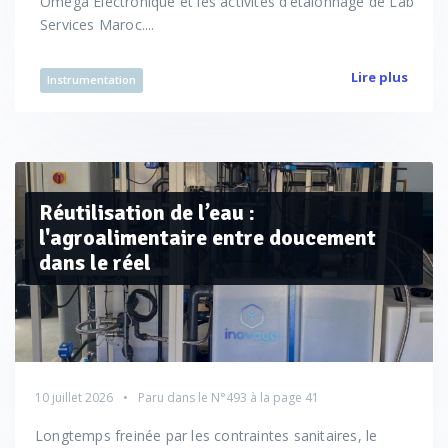
Omega Électronique et les activités d’étalonnage de Lab
Services Maroc....
Lire plus
Instrumentation
Réutilisation de l’eau :
l'agroalimentaire entre doucement
dans le réel
10 juillet 2026
Paru dans le
N°493
à la page 41
Longtemps freinée par les contraintes sanitaires, le