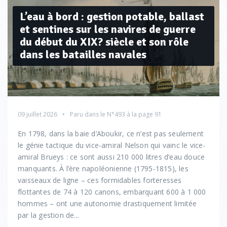
L’eau à bord : gestion potable, ballast
et sentines sur les navires de guerre
du début du XIX? siècle et son rôle
dans les batailles navales
09 juillet 2026
Paru dans le
N°493
à la page 91
En 1798, dans la baie d’Aboukir, ce n’est pas seulement
le génie tactique du vice-amiral Nelson qui vainc le vice-
amiral Brueys : ce sont aussi 210 000 litres d’eau douce
manquants. À l’ère napoléonienne (1795-1815), les
vaisseaux de ligne – ces formidables forteresses
flottantes de 74 à 120 canons, embarquant 600 à 1 000
hommes – ont une autonomie drastiquement limitée
par la gestion de...