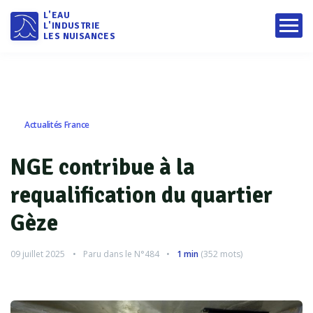
L'EAU
L'INDUSTRIE
LES NUISANCES
Actualités France
NGE contribue à la
requalification du quartier
Gèze
09 juillet 2025
Paru dans le
N°484
1 min
(
352
mots)