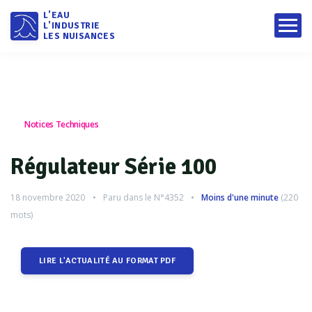
L'EAU
L'INDUSTRIE
LES NUISANCES
Notices Techniques
Régulateur Série 100
18 novembre 2020
Paru dans le
N°4352
Moins d'une minute
(
220
mots)
LIRE L'ACTUALITÉ AU FORMAT PDF