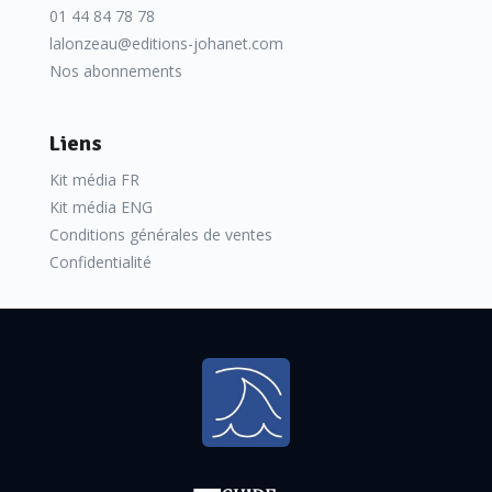
01 44 84 78 78
lalonzeau@editions-johanet.com
Nos abonnements
Liens
Kit média FR
Kit média ENG
Conditions générales de ventes
Confidentialité