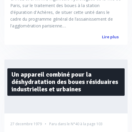
Paris, sur le traitement des boues à la station
d'épuration d'Achères, de situer cette unité dans le
cadre du programme général de l’assainissement de
l'agglomération parisienne....
Lire plus
Un appareil combiné pour la
déshydratation des boues résiduaires
industrielles et urbaines
27 decembre 1979
Paru dans le
N°40
à la page 103