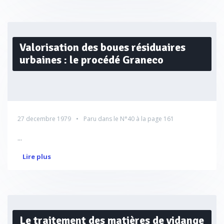
Valorisation des boues résiduaires
urbaines : le procédé Graneco
27 decembre 1979
Paru dans le
N°40
à la page 161
...
Lire plus
Le traitement des matières de vidange