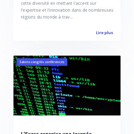
cette diversité en mettant l'accent sur
l'expertise et l'innovation dans de nombreuses
régions du monde à trav...
Lire plus
Salons congrès conférences