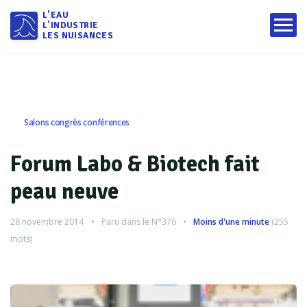
L'EAU
L'INDUSTRIE
LES NUISANCES
Salons congrès conférences
Forum Labo & Biotech fait
peau neuve
28 novembre 2014
Paru dans le
N°376
Moins d'une minute
(
255
mots)