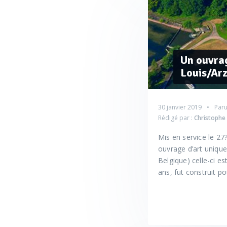
Un ouvrag
Louis/Arz
30 janvier 2019
Paru
Rédigé par :
Christoph
Mis en service le 27?
ouvrage d’art unique
Belgique) celle-ci es
ans, fut construit po