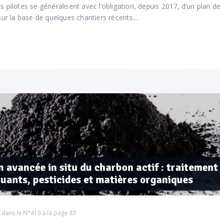
is pilotes se généralisent avec l’obligation, depuis 2017, d’un plan 
 sur la base de quelques chantiers récents....
 avancée in situ du charbon actif : traitement
uants, pesticides et matières organiques
 dans le
N°419
à la page 83