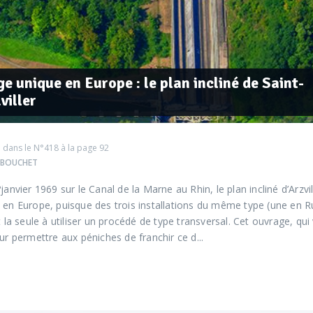
e unique en Europe : le plan incliné de Saint-
viller
 dans le
N°418
à la page 92
e BOUCHET
janvier 1969 sur le Canal de la Marne au Rhin, le plan incliné d’Arzvi
 en Europe, puisque des trois installations du même type (une en Ru
t la seule à utiliser un procédé de type transversal. Cet ouvrage, qui
ur permettre aux péniches de franchir ce d...