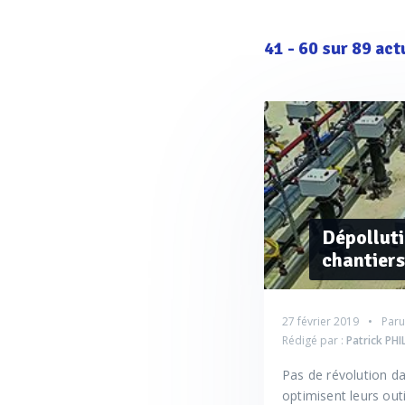
41
-
60
sur
89
act
Dépolluti
chantiers
27 février 2019
Paru
Rédigé par :
Patrick PH
Pas de révolution da
optimisent leurs out