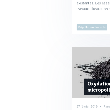
existantes. Les essa
travaux. Illustration
Dépollution des sols
Oxydation
micropoll
27 février 2019
Paru