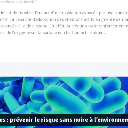
et
Philippe SAUVIGNET
ticle est de montrer l’impact d’une oxydation avancée par une transfo
ctif. La capacité d’adsorption des charbons actifs augmente de man
avancée à l’aide d‘ozone. En effet, la création ou le renforcement
nt de l’oxygène sur la surface du charbon actif entraîn...
es : prévenir le risque sans nuire à l’environne