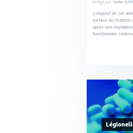
Rédigé par :
Kader GAID
L’objectif de cet ar
surface du charbon a
après une oxydation 
fonctionnels contena
Légionell