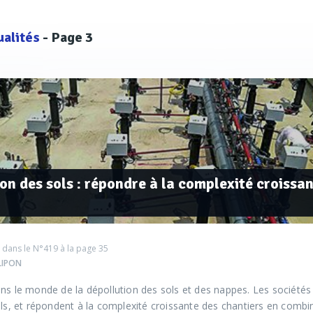
ualités
- Page 3
on des sols : répondre à la complexité croissa
 dans le
N°419
à la page 35
ILIPON
ns le monde de la dépollution des sols et des nappes. Les sociétés
ils, et répondent à la complexité croissante des chantiers en combi