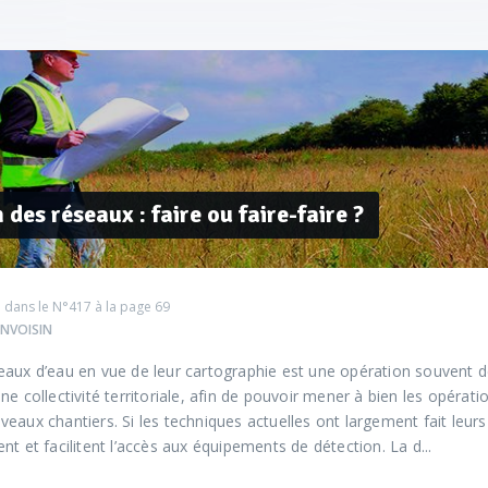
 des réseaux : faire ou faire-faire ?
 dans le
N°417
à la page 69
ONVOISIN
eaux d’eau en vue de leur cartographie est une opération souvent d
e collectivité territoriale, afin de pouvoir mener à bien les opératio
eaux chantiers. Si les techniques actuelles ont largement fait leurs
nt et facilitent l’accès aux équipements de détection. La d...