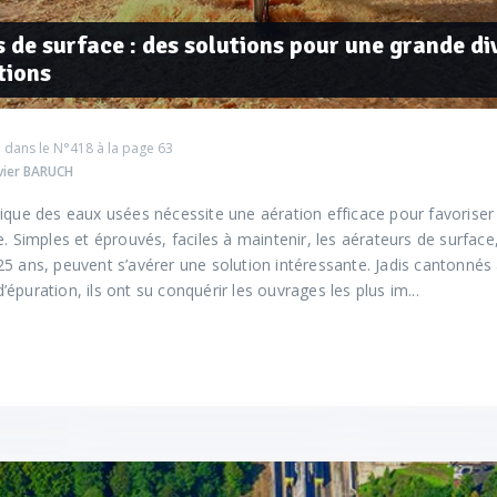
 de surface : des solutions pour une grande di
tions
 dans le
N°418
à la page 63
ivier BARUCH
ique des eaux usées nécessite une aération efficace pour favoriser 
e. Simples et éprouvés, faciles à maintenir, les aérateurs de surface
5 ans, peuvent s’avérer une solution intéressante. Jadis cantonnés
épuration, ils ont su conquérir les ouvrages les plus im...