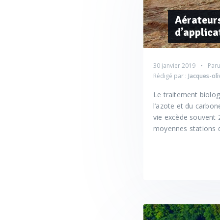
Aérateurs
d’applica
30 janvier 2019
Paru
Rédigé par :
Jacques-ol
Le traitement biolog
l’azote et du carbon
vie excède souvent 2
moyennes stations d’