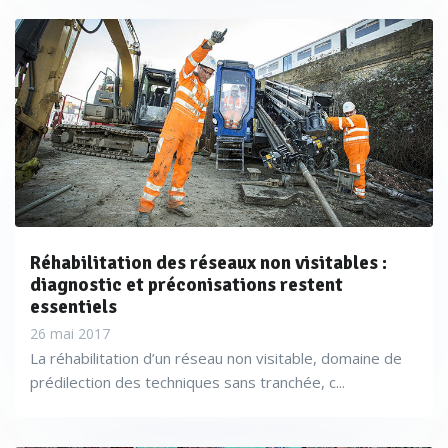
Cette technique présente l’avantage de permettre la
détection de réseaux sur de très grandes distances, et
permet de mesurer avec précision la profondeur des
Réhabilitation des réseaux non visitables :
canalisations.
diagnostic et préconisations restent
essentiels
26 mai 2017
La réhabilitation d’un réseau non visitable, domaine de
Le RD 7100 ou 8100 de Radiodétection, l'Ultra Advanced
prédilection des techniques sans tranchée, c...
de Leica Geosystems, l’UtiliTrac de
, le C-Scope
Sewerin
MXL de TD Williamson, vLoc 3 de
ou
Vivax-Metrotech