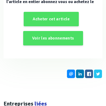
des réseaux d’eau et d’assainissement, si l’on en croit la
l'article en entier abonnez vous ou achetez le
consultation nationale réalisée à l’occasion de la première
séquences des Assises de l’eau.
Acheter cet article
Voir les abonnements
Améliorer la connaissance
Entreprises
liées