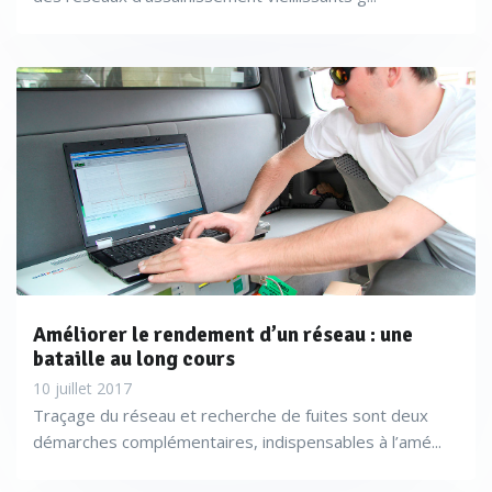
recherché. Le principe de la détection électromagnétique
consiste à envoyer un signal électrique à une certaine
fréquence dans le matériau conducteur que l’on souhaite
détecter, à l’aide d’un générateur. Le courant électrique,
en circulant le long du conducteur, génère un champ
électromagnétique qui pourra être détecté et utilisé en
surface pour localiser et mesurer la profondeur des
canalisations.
Améliorer le rendement d’un réseau : une
bataille au long cours
10 juillet 2017
Traçage du réseau et recherche de fuites sont deux
démarches complémentaires, indispensables à l’amé...