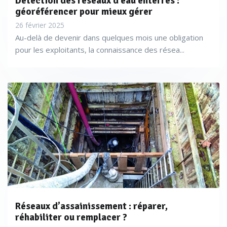
Détection des réseaux d’eau enterrés :
géoréférencer pour mieux gérer
26 février 2025
Au-delà de devenir dans quelques mois une obligation
pour les exploitants, la connaissance des résea...
«
L’idée directrice de la réforme était de connaître
l’emplacement les réseaux dits sensibles en amont d’un
chantier, ceci afin d’éviter des accidents potentiels
» explique
Philippe Capon, co-fondateur de
. «
Depuis ce
My-NDS
décret, de nombreuses sociétés ont été créées pour faire de la
prestation de localisation de réseaux enterrés. Ce sont des
sociétés que nous avons accompagnées, en leur fournissant
des équipements, des formations adaptées, et parfois même
un financement ou une location de matériel
».
Réseaux d’assainissement : réparer,
réhabiliter ou remplacer ?