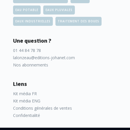
Des techniques matures mais qui évoluent
EAU POTABLE
EAUX PLUVIALES
régulièrement
EAUX INDUSTRIELLES
TRAITEMENT DES BOUES
Ces technologies ont largement fait la preuve de leur
Une question ?
efficacité depuis longtemps. Bien que pleinement matures,
01 44 84 78 78
elles ont été régulièrement optimisées et de nombreuses
lalonzeau@editions-johanet.com
innovations ont vu le jour ces dernières années.
Nos abonnements
Liens
Kit média FR
Kit média ENG
Conditions générales de ventes
Confidentialité