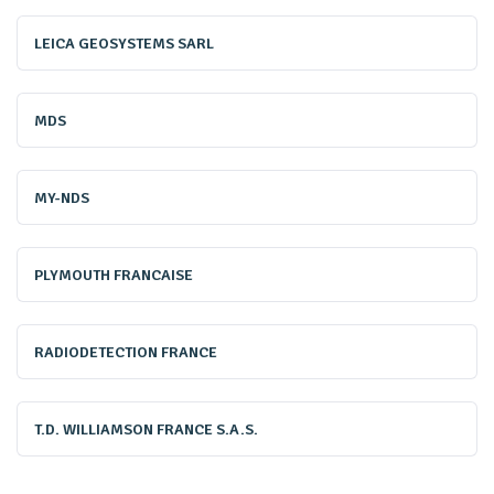
la FNEDRE, la Fédération nationale des entreprises de
LEICA GEOSYSTEMS SARL
détection des réseaux enterrés.
Le chantier est
considérable, mais nous pouvons compter sur des
MDS
technologies performantes et en constante évolution
».
MY-NDS
PLYMOUTH FRANCAISE
RADIODETECTION FRANCE
T.D. WILLIAMSON FRANCE S.A.S.