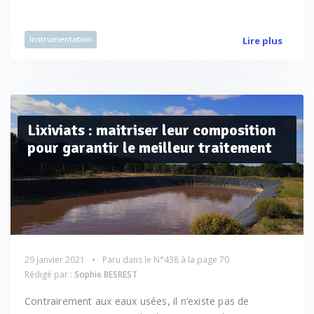
Instrumentation
Lire plus
Lixiviats : maitriser leur composition
pour garantir le meilleur traitement
29 janvier 2021
Paru dans le
N°438
à la page 70
Rédigé par :
Sophie BESREST
Contrairement aux eaux usées, il n’existe pas de