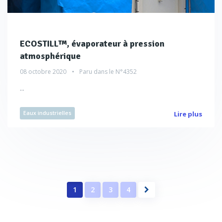
ECOSTILL™, évaporateur à pression
atmosphérique
08 octobre 2020
Paru dans le
N°4352
...
Eaux industrielles
Lire plus
1
2
3
4