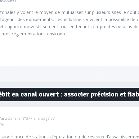
e BOUCHET
ritoriales y voient le moyen de mutualiser sur plusieurs sites le coût 
tageant des équipements. Les industriels y voient la possibilité de c
 et capacité d'investissement tout en tenant compte des besoins de
rentes réglementations environn...
it en canal ouvert : associer précision et fiab
Paru dans le
N°377
à la page 77
EM
urveillance de stations d'épuration ou de réseaux d'assainissemen