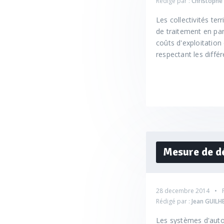
Rédigé par :
Christoph
Les collectivités ter
de traitement en par
coûts d'exploitation
respectant les diffé
Mesure de déb
28 decembre 2014
Rédigé par :
Jean GUILH
Les systèmes d'autos