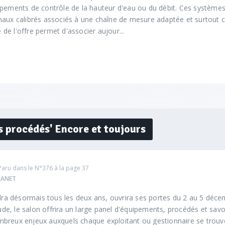
ipements de contrôle de la hauteur d'eau ou du débit. Ces systèmes
naux calibrés associés à une chaîne de mesure adaptée et surtout 
té de l'offre permet d'associer aujour...
s procédés' Encore et toujours
Paru dans le
N°376
à la page 37
HANET
ndra désormais tous les deux ans, ouvrira ses portes du 2 au 5 déc
e, le salon offrira un large panel d'équipements, procédés et savo
breux enjeux auxquels chaque exploitant ou gestionnaire se trouv