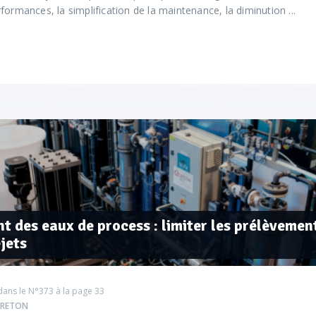
formances, la simplification de la maintenance, la diminution ...
t des eaux de process : limiter les prélèvemen
ejets
dans le
N°373
à la page 33
 BRETON