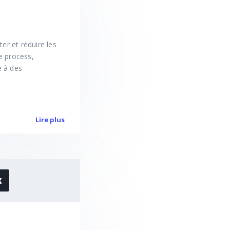
er et réduire les
de process,
e à des
Lire plus
x