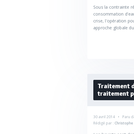
Sous la contrainte r
consommation d'eau 
crise, l'opération p
approche globale du
Traitement d
traitement 
30 avril 2014
Paru d
Rédigé par :
Christoph