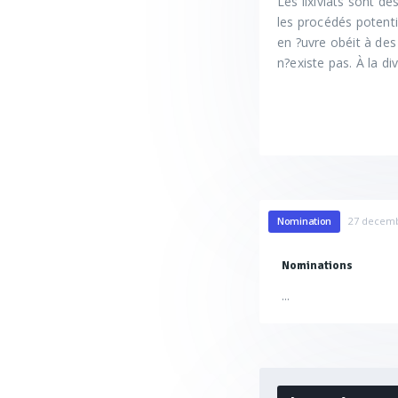
Les lixiviats sont d
les procédés potenti
en ?uvre obéit à des
n?existe pas. À la d
Nomination
27 decemb
Nominations
...