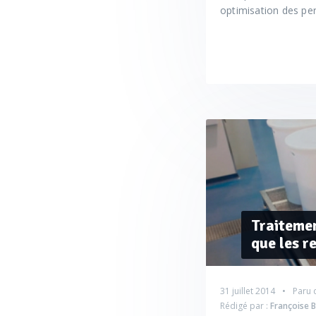
optimisation des per
Traitemen
que les r
31 juillet 2014
Paru 
Rédigé par :
Françoise