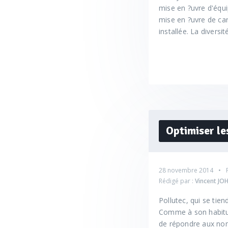
mise en ?uvre d'équ
mise en ?uvre de ca
installée. La diversi
Optimiser le
28 novembre 2014
Rédigé par :
Vincent JO
Pollutec, qui se tie
Comme à son habitud
de répondre aux nom