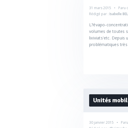
31 mars 2015
Paru 
Rédigé par :
Isabelle BE
L?évapo-concentratio
volumes de toutes so
lixiviats'etc. Depui
problématiques très 
Unités mobil
30 janvier 2015
Paru