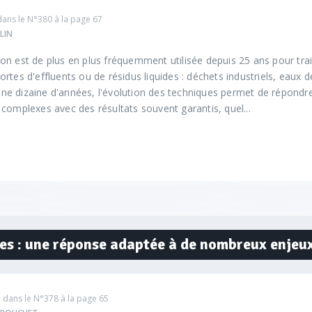
dans le
N°380
à la page 67
LLIN
n est de plus en plus fréquemment utilisée depuis 25 ans pour trait
rtes d'effluents ou de résidus liquides : déchets industriels, eaux 
s une dizaine d'années, l'évolution des techniques permet de répondr
complexes avec des résultats souvent garantis, quel...
es : une réponse adaptée à de nombreux enjeu
 dans le
N°378
à la page 65