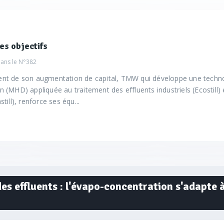
s objectifs
dans le
N°382
nt de son augmentation de capital, TMW qui développe une techno
 (MHD) appliquée au traitement des effluents industriels (Ecostill) 
till), renforce ses équ...
es effluents : l'évapo-concentration s'adapte à