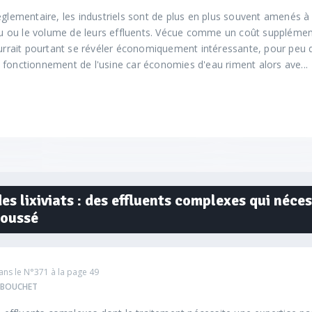
églementaire, les industriels sont de plus en plus souvent amenés à 
ou le volume de leurs effluents. Vécue comme un coût supplément
ourrait pourtant se révéler économiquement intéressante, pour peu 
 fonctionnement de l'usine car économies d'eau riment alors ave...
es lixiviats : des effluents complexes qui néce
poussé
ans le
N°371
à la page 49
e BOUCHET