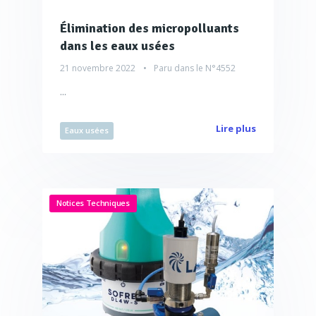
Élimination des micropolluants
dans les eaux usées
21 novembre 2022
Paru dans le
N°4552
...
Lire plus
Eaux usées
Notices Techniques