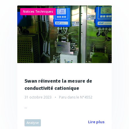
Notices Techniques
Swan réinvente la mesure de
conductivité cationique
31 octobre 2023
Paru dans le
N°4552
...
Lire plus
Analyse