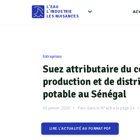
L'EAU
L'INDUSTRIE
AC
LES NUISANCES
Entreprises
Suez attributaire du c
production et de distr
potable au Sénégal
02 janvier 2020
Paru dans le
N°428
à la page 24
LIRE L'ACTUALITÉ AU FORMAT PDF