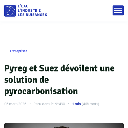
L'EAU
L'INDUSTRIE
LES NUISANCES
Entreprises
Pyreg et Suez dévoilent une
solution de
pyrocarbonisation
06 mars 2026
Paru dans le
N°490
1 min
(
468
mots)