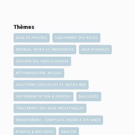
GrDF, cette option impose des exigences réglementaires
strictes et nécessite des instruments d'épuration et de
contrôles très précis.
Thèmes
EAUX DE PROCESS
TRAITEMENT DES BOUES
DES QUALITÉS DIFFÉRENTES SELON LES
RÉSEAUX, VOIRIE ET ÉMERGENCES
EAUX PLUVIALES
USAGES
GESTION DES EAUX PLUVIALES
MÉTHANISATION, BIOGAZ
Le biogaz est un gaz combustible issu d'une réaction
biologique appelée méthanisation ou fermentation
SOLUTIONS LOGICIELLES ET OUTILS WEB
anaérobie, correspondant à la dégradation bactérienne de
INSTRUMENTATION & PROCESS
EAUX USÉES
matières organiques, en absence d'oxygène. Il est
TRAITEMENT DES EAUX INDUSTRIELLES
majoritairement composé de méthane (CH₄) et de dioxyde
de carbone (CO₂). «
La boue en elle-même a un pouvoir
BRANCHEMENT, COMPTAGE, RELÈVE À DISTANCE
méthanogène assez faible, donc les stations ajoutent souvent
POMPES & BROYEURS
ANALYSE