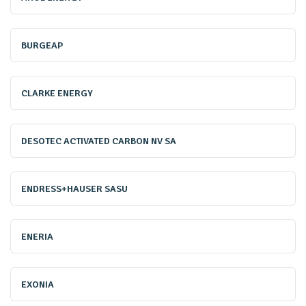
Si cette première directive a permis une amélioration de la
BURGEAP
qualité des milieux aquatiques, elle s'est toutefois révélée
insuffisante face à l’émergence de nouveaux enjeux dans
CLARKE ENERGY
les années 1990, comme la réduction des micropolluants
rejetés dans l'environnement, la limitation des rejets
DESOTEC ACTIVATED CARBON NV SA
d’eaux usées par temps de pluie, ou encore la prise en
compte du dérèglement climatique. La Commission
européenne, déjà à l’initiative du texte initial, a ainsi
ENDRESS+HAUSER SASU
engagé une révision dès 2022, aboutissant à l’adoption de
la DERU 2, le 12 décembre 2024. Les États membres ont
ENERIA
jusqu’au 31 juillet 2027 pour la transposer afin qu’elle soit
pleinement effective.
EXONIA