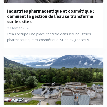
Industries pharmaceutique et cosmétique :
comment la gestion de l’eau se transforme
sur les sites
27 février 2026
L'eau occupe une place centrale dans les industries
pharmaceutique et cosmétique. Si les exigences s...
Mais l’une des nouveautés majeures de la DERU 2 réside
dans l’objectif de neutralité énergétique du secteur de
l’assainissement. Les stations d’épuration (STEP) recevant
une pollution de 10 000 EH et plus devront produire, à
partir de ressources renouvelables, une quantité d’énergie
équivalente à l'ensemble de leurs besoins. «
Les nouvelles
exigences réglementaires vont toutes dans le même sens :
mieux récupérer l'énergie produite sur site, l'optimiser et
l'utiliser de la manière la plus décarbonée possible
»,