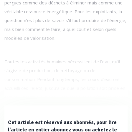
perçues comme des déchets à éliminer mais comme une
véritable ressource énergétique. Pour les exploitants, la
question n’est plus de savoir s'il faut produire de l’énergie,
mais bien comment le faire, à quel coût et selon quels
modèles de valorisation.
Toutes les activités humaines nécessitent de l’eau, qu'il
s'agisse de production, de nettoyage ou de
consommation. Pendant longtemps, les cours d’eau ont
accueilli ces rejets, jusqu’à ce que la pollution soit prise en
compte, notamment avec l’accroissement démographique
et l'augmentation des volumes d’eau.
Cet article est réservé aux abonnés, pour lire
l'article en entier abonnez vous ou achetez le