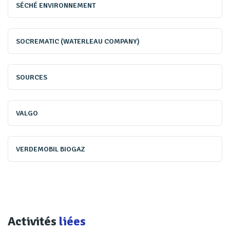
SÉCHÉ ENVIRONNEMENT
la mise en place de plans de gestion visant en priorité à
éviter l'entrée des eaux pluviales dans les systèmes de
collecte. À cela s’ajoutent une responsabilité élargie des
SOCREMATIC (WATERLEAU COMPANY)
producteurs concernant les micropolluants, un
renforcement des obligations de surveillance
SOURCES
(performances de traitement, suivi des substances, veille
épidémiologique, etc.), ainsi qu'un objectif d’accès
VALGO
universel à l'assainissement à horizon 2029, accompagné
d'un droit à l'information renforcé pour les citoyens.
VERDEMOBIL BIOGAZ
Activités
liées