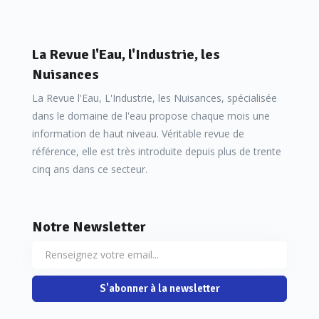
La Revue l'Eau, l'Industrie, les
Nuisances
La Revue l'Eau, L'Industrie, les Nuisances, spécialisée
dans le domaine de l'eau propose chaque mois une
Si elle reste aujourd'hui moins rentable économiquement
information de haut niveau. Véritable revue de
que l'injection, elle séduit néanmoins de plus en plus
référence, elle est très introduite depuis plus de trente
d'exploitants dans une logique d'autoconsommation. «
La
cinq ans dans ce secteur.
nouvelle directive, DERU 2, pousse clairement les exploitants
à être dans une logique d'autoconsommation et c'est là que
Notre Newsletter
la cogénération prend tout son sens
», souligne Christophe
Chauvel. Sauf qu'elle reste, pour l'instant, moins rentable
que l'injection qui est souvent privilégiée «
en raison d'un
S'abonner à la newsletter
tarif d'obligation particulièrement attractif
», nuance-t-il.
Mais comme le biométhane est injecté dans le réseau