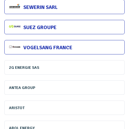
agglomérations d’assainissement de plus de 2000
SEWERIN SARL
équivalents-habitants (EH) de mettre en place un système
de collecte et de traitement des eaux usées. Les
SUEZ GROUPE
agglomérations de moins de 2000 EH sont également
concernées lorsqu'elles disposent d'un réseau collectif.
VOGELSANG FRANCE
2G ENERGIE SAS
ANTEA GROUP
ARISTOT
AROL ENERGY