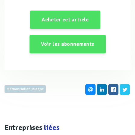
Acheter cet article
Voir les abonnements
consommés, et donc des rejets associés. Face à cette
situation, les politiques publiques se sont alors engagées
Méthanisation, biogaz
pour protéger l'environnement, conduisant à la création
des premières stations de traitement des eaux usées
(STEU). C’est dans ce contexte qu’est née la directive du
21 mai 1991 relative au traitement des eaux résiduaires
Entreprises
liées
urbaines (DERU), qui oblige, notamment, les communes à