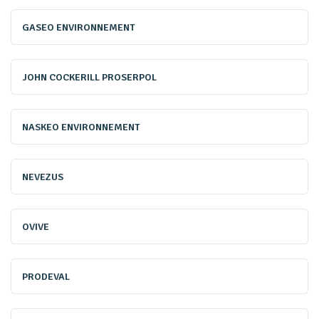
Parmi les évolutions majeures, le seuil d’application est
GASEO ENVIRONNEMENT
désormais fixé à 1000 EH, contre 2000 auparavant. La
directive renforce également les exigences de traitement
JOHN COCKERILL PROSERPOL
des eaux usées, avec des performances accrues sur
l’azote et le phosphore, et introduit une obligation de
traitement des micropolluants. Ces obligations concernent
NASKEO ENVIRONNEMENT
toutefois principalement les STEU de plus de 150 000 EH,
ainsi que les agglomérations d’assainissement de 10 000
NEVEZUS
EH et plus, dont les rejets s'effectuent dans des zones
sensibles (eutrophisation ou micropolluants).
OVIVE
La DERU 2 limite par ailleurs les rejets directs d'eaux
PRODEVAL
usées par temps de pluie à 2 % de la pollution produite
par temps sec pour les grandes stations. Elle impose aussi