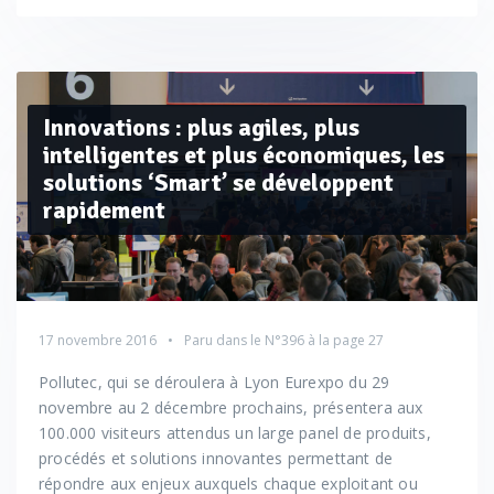
Innovations : plus agiles, plus
intelligentes et plus économiques, les
solutions ‘Smart’ se développent
rapidement
17 novembre 2016
Paru dans le
N°396
à la page 27
Pollutec, qui se déroulera à Lyon Eurexpo du 29
novembre au 2 décembre prochains, présentera aux
100.000 visiteurs attendus un large panel de produits,
procédés et solutions innovantes permettant de
répondre aux enjeux auxquels chaque exploitant ou