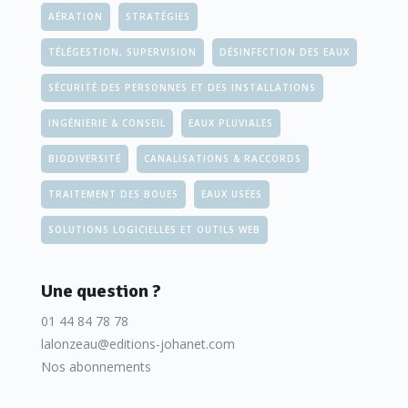
AÉRATION
STRATÉGIES
TÉLÉGESTION, SUPERVISION
DÉSINFECTION DES EAUX
SÉCURITÉ DES PERSONNES ET DES INSTALLATIONS
INGÉNIERIE & CONSEIL
EAUX PLUVIALES
BIODIVERSITÉ
CANALISATIONS & RACCORDS
TRAITEMENT DES BOUES
EAUX USÉES
SOLUTIONS LOGICIELLES ET OUTILS WEB
Une question ?
01 44 84 78 78
lalonzeau@editions-johanet.com
Nos abonnements