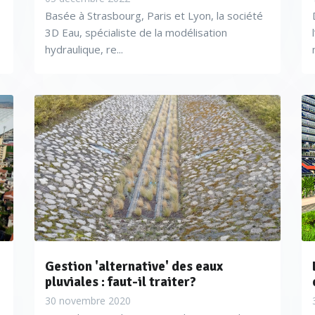
es déversoirs d’orage.
Basée à Strasbourg, Paris et Lyon, la société
3D Eau, spécialiste de la modélisation
hydraulique, re...
d’évaluer le débit déversé grâce à une mesure de hauteur d’ea
ts. Les capteurs étant sans contact, ils ne sont pas immergés,
(pas de nettoyage régulier nécessaire donc moins de risques d’
es par SMS. L’ensemble offre une bonne précision sur tous le
s aussi bien en investissement qu’en exploitation (l’économie pe
Gestion 'alternative' des eaux
pluviales : faut-il traiter?
30 novembre 2020
and 119