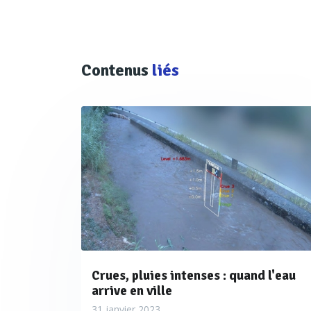
-
Hall 5, allée G, stan
3D Eau
Contenus
liés
Une solution de mesure du
Crues, pluies intenses : quand l'eau
arrive en ville
31 janvier 2023