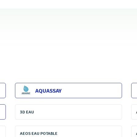
 numérique, on observe également un développement important
e prévenir ou de limiter les rejets via des traitements moins lo
à l’autonomie en matière d’eau ou d’énergie tendent à se dév
entaire en tête.
isation, moins empiriques et plus rigoureuses, elles concernen
s autant que les sous-produits de l’épuration et continuent à s
profonde, des pratiques antérieures. Mais les industriels, quoi
AQUASSAY
pides, restent capables de s’engager sur le long terme.
3D EAU
dans les
pages
qui suivent doivent permettre
au lecteur
,
avant e
n de ses centres d’intérêts. Après le salon, elles fourniront à to
AEOS EAU POTABLE