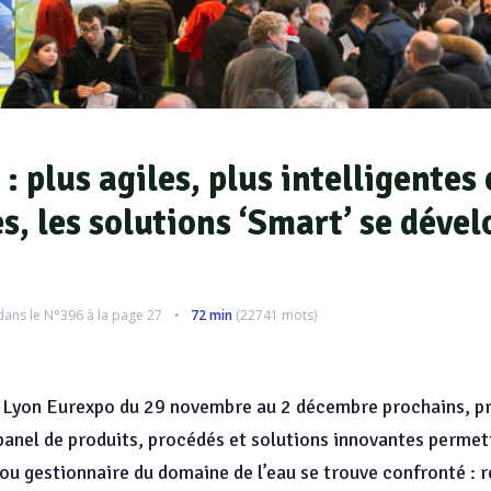
: plus agiles, plus intelligentes 
, les solutions ‘Smart’ se déve
dans le
N°396
à la page 27
72 min
(
22741
mots)
 à Lyon Eurexpo du 29 novembre au 2 décembre prochains, 
 panel de produits, procédés et solutions innovantes perme
ou gestionnaire du domaine de l’eau se trouve confronté : r