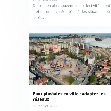
Parmi ces ouvrages figurent l
De plus en plus souvent, les collectivités sont
– et seront – confrontées à des situations où
le rés...
La solution proposée permet 
modélisation 3D des écoulemen
plus simple et moins risquée 
Les informations sont envoyé
Les coûts sont ainsi optimisé
par an et par ouvrage).
Eaux pluviales en ville : adapter les
réseaux
31 janvier 2022
-
Hall 5, allée H, st
Abiotec