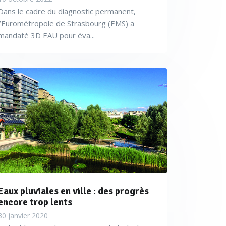
Dans le cadre du diagnostic permanent,
l’Eurométropole de Strasbourg (EMS) a
mandaté 3D EAU pour éva...
u sans contact et une
 ce qui rend leur exploitation
accidents).
s modes de fonctionnement.
ut aller jusqu’à 4 000 euros
Eaux pluviales en ville : des progrès
encore trop lents
30 janvier 2020