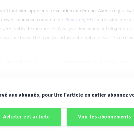
u’il faut bien appeler la révolution numérique. Avec la digitalis
Un univers nouveau composé de ‘
Smart objects’
se dessine peu à 
, les outils de mesure et d’analyse deviennent intelligents et 
aux fonctionnalités qui s’y rattachent semble devoir être réin
ent d’identité des ‘objets’ s’étend désormais à toutes les sphè
télégestion, des systèmes de pompage intelligents en passant par
des boues, etc…
rvé aux abonnés, pour lire l'article en entier abonnez v
es à l’IoT, au big data, aux algorithmes intelligents, à la modéli
centrales.
Acheter cet article
Voir les abonnements