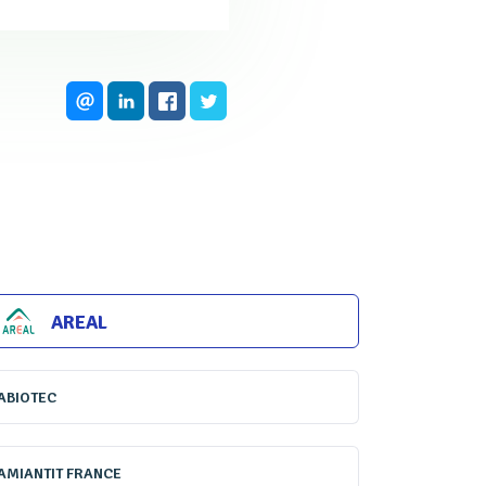
 de solutions plus pointues
urds et moins impactants.
elopper dans de nombreux
t désormais les boues, les
e développer en occasionnant
que toujours sensibles aux
AREAL
ABIOTEC
t pendant le salon, à
us ceux qui n’ont pas pu se
AMIANTIT FRANCE