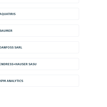
ont durablement se référer en
AQUATIRIS
BAUMER
DANFOSS SARL
ENDRESS+HAUSER SASU
KPM ANALYTICS