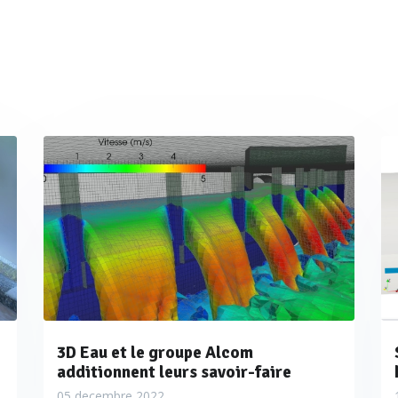
d 204
 débit en déversoirs d’orage
Jeune start-up adossée au laboratoire de r
CNRS, INSA et Université de Strasbourg), 3D
2014 dans la conception, le diagnostic et l’
de gestion des eaux. L’assistance en hydrau
sur la modélisation 3D des écoulements en p
Outre la conception de puits de chute ou le 
dégrilleur, 3D Eau met son savoir-faire au se
3D Eau et le groupe Alcom
additionnent leurs savoir-faire
ouvrages soumis à autosurveillance en vertu d
05 decembre 2022