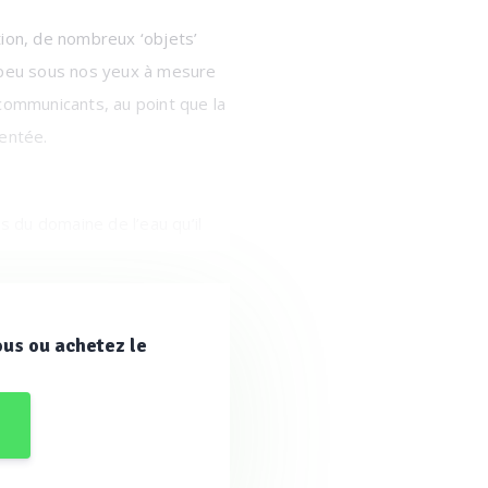
ation, de nombreux ‘objets’
peu sous nos yeux à mesure
communicants, au point que la
ventée.
res du domaine de l’eau
qu’il
 la détection des fuites et le
ous ou achetez le
sation ou aux