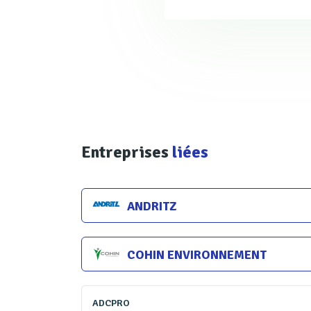
En marge de cette révolution
ou plus ciblées, permettant d
De même, les projets visant 
secteurs industriels, agroalim
Entreprises
liées
Quant aux stratégies de valor
eaux usées, les eaux pluviale
une remise en cause, parfois 
ANDRITZ
retours sur investissement ra
COHIN ENVIRONNEMENT
Les
innovations présentées 
organiser sa visite en fonctio
ADCPRO