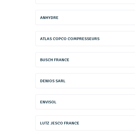
déplacer un panorama élargi d
se connectant au site de la r
ANHYDRE
ATLAS COPCO COMPRESSEURS
Vincent Johanet
BUSCH FRANCE
DENIOS SARL
ENVISOL
LUTZ JESCO FRANCE