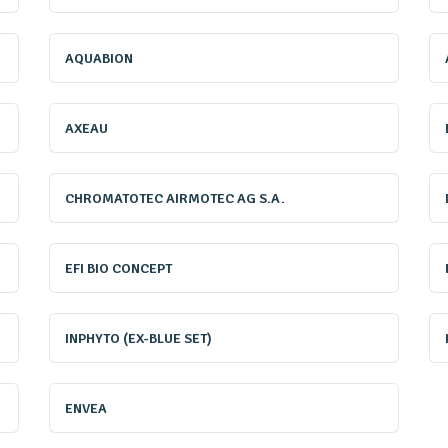
es innovations susceptibles de les intéresser auquel ils pourr
evue à l’adresse www.revue-ein.com.
AQUABION
AXEAU
CHROMATOTEC AIRMOTEC AG S.A.
EFI BIO CONCEPT
INPHYTO (EX-BLUE SET)
Les Innovations
ENVEA