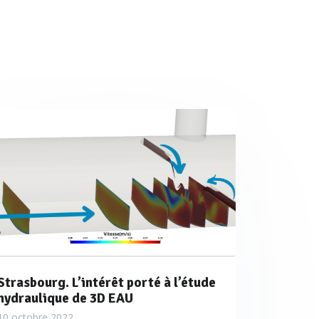
echerche ICUBE (ENGEES,
 Eau se spécialise depuis
instrumentation des ouvrages
lique qu’elle propose repose
lus des méthodes classiques.
colmatage répété d’un
rvice de l’instrumentation des
Strasbourg. L’intérêt porté à l’étude
hydraulique de 3D EAU
e l’arrêté du 21 juillet 2015.
10 octobre 2022