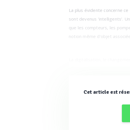
La plus évidente concerne ce q
sont devenus ‘intelligents’. 
que les compteurs, les pompes
notion même d’objet associée 
La digitalisation, le changem
s’agisse de l’analyse, de la 
traitement des eaux usées, 
Cet article est rése
Logiquement, les questions lié
nanotechnologies deviennent 