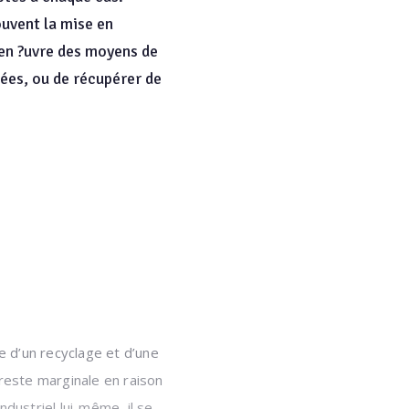
ouvent la mise en
e en ?uvre des moyens de
sées, ou de récupérer de
 d’un recyclage et d’une
n reste marginale en raison
dustriel lui-même, il se