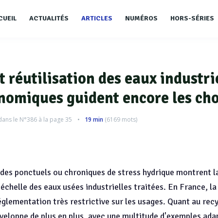
CUEIL
ACTUALITÉS
ARTICLES
NUMÉROS
HORS-SÉRIES
 réutilisation des eaux industrie
nomiques guident encore les cho
dans le
N°386
à la page 35
19 min
(
6169
mots)
des ponctuels ou chroniques de stress hydrique montrent la
 échelle des eaux usées industrielles traitées. En France, la
églementation très restrictive sur les usages. Quant au rec
développe de plus en plus, avec une multitude d'exemples ada