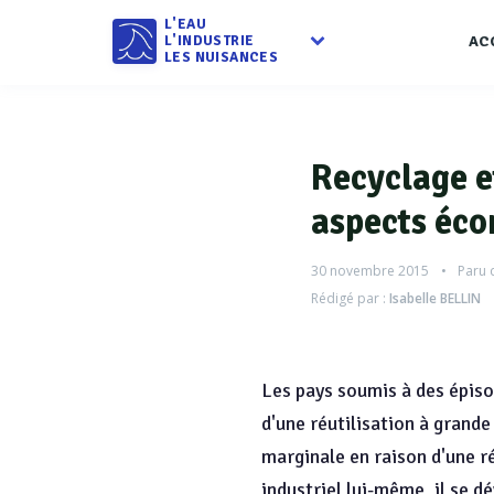
L'EAU
L'INDUSTRIE
AC
LES NUISANCES
Recyclage et
aspects éco
30 novembre 2015
Paru 
Rédigé par :
Isabelle BELLIN
Les pays soumis à des épiso
d'une réutilisation à grande
marginale en raison d'une r
industriel lui-même, il se 