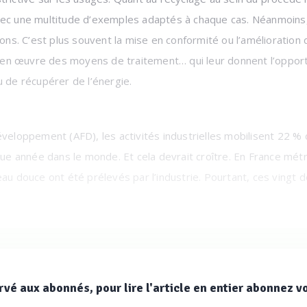
ec une multitude d’exemples adaptés à chaque cas. Néanmoins, l
ions. C’est plus souvent la mise en conformité ou l’amélioration d
re en œuvre des moyens de traitement… qui leur donnent l’opport
u de récupérer de l’énergie.
éveloppement (AFD), les activités industrielles mobilisent 22 %
 année dans le monde. Et cela devrait croître. En France métro
au douce ont été prélevés par l’industrie. Pourtant, ces vingt d
nt recycler les effluents de leurs propres stations de traitement
rculaire qui se met progressivement en place ici et là, comme Su
rvé aux abonnés, pour lire l'article en entier abonnez v
ui a réduit de 84 % ses prélèvements d'eau et réutilise désorm