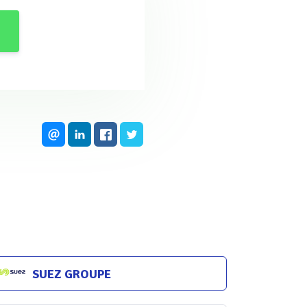
e rejets. La plupart des
ux usées municipales comme
o, Eaupro, ICE, Horus, TIA et
des technologies analogues
SUEZ GROUPE
upes : la rareté de la
me Bertrand Garnier,