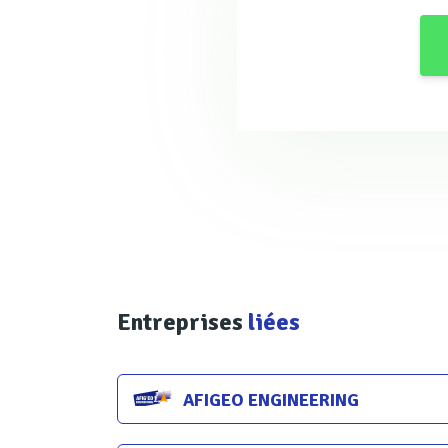
traités. Crédit : Suez]
Une croissance exponen
En premier lieu sous l’effet 
entreprises qui conçoivent, f
Veolia, Suez, GE Water & Proc
bien d'autres encore, propose
mais adaptées au cas considé
Entreprises
liées
Recyclage et réutilisat
AFIGEO ENGINEERING
« Deux raisons principales gui
ressource et, depuis une diz