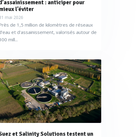
d’assainissement : anticiper pour
mieux l’éviter
31 mai 2026
Près de 1,5 million de kilomètres de réseaux
nofiltration sur le site de
d’eau et d'assainissement, valorisés autour de
pour recycler les effluents et
300 mill...
édés, déjà largement mise en
t pas sur une logique
cles de recyclage (même si
as de plus en plus fréquent
ations de traitement, voire
ce ici et là comme Suez le
d’eau et réutilise désormais
Suez et Salinity Solutions testent un
/h pour ses réserves incendie