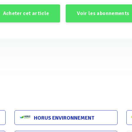
Acheter cet article
Voir les abonnements
tielle selon Suez.
des contraintes réglementaires en matière de prélèvements et d
abriquent et installent des technologies de traitement des ea
ess Technologies, Hytec, CMI Proserpol, Afigéo, Firmus, Callist
nt leur expertise pour recycler les effluents industriels avec 
ré.
ion : des motivations diverses
HORUS ENVIRONNEMENT
dent les industriels vers le recyclage, notamment les grands gro
aine d’années, des objectifs de développement durable », résu