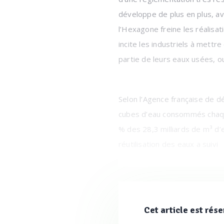
développe de plus en plus, av
l’Hexagone freine les réalisat
incite les industriels à mett
partie de leurs eaux usées, o
Selon l’Agence française de d
cubes d’eau consommés chaque
% des 28,3 milliards de m³ d’e
réutilisation des eaux a suivi
[Photo : Les industriels peuve
industriels : une économie ci
Cet article est rése
Mexique dans une raffinerie q