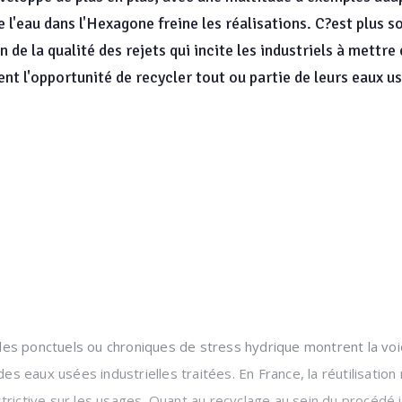
 l'eau dans l'Hexagone freine les réalisations. C?est plus s
 de la qualité des rejets qui incite les industriels à mettr
ent l'opportunité de recycler tout ou partie de leurs eaux u
es ponctuels ou chroniques de stress hydrique montrent la voie
 des eaux usées industrielles traitées. En France, la réutilisatio
rictive sur les usages. Quant au recyclage au sein du procédé in