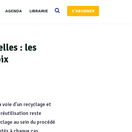
AGENDA
LIBRAIRIE
S'ABONNER
lles : les
ix
 voie d'un recyclage et
 réutilisation reste
yclage au sein du procédé
ptés à chaque cas.