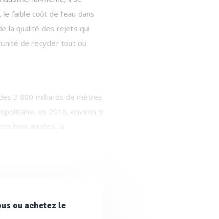
e faible coût de l’eau dans
e la qualité des rejets qui
unité de recycler tout ou
 des 3 800 milliards de mètres
politaine, en 2010, environ 9
ernières années, la
 voire les fournir à d'autres
ez le pratique par exemple au
ous ou achetez le
ais des effluents municipaux