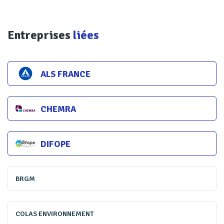
concernaient l'eau et l'air, mais les sols restaient un peu le
parent pauvre à cause des enjeux fonciers et immobiliers.
»
Entreprises
liées
Même analyse du côté de Sébastien Thomasset,
ALS FRANCE
président de
, spécialisé dans les
Proterra Environnement
dispositifs d’étanchéité par géomembrane : «
Tous les sols
ayant accueilli des activités industrielles sont pollués. Or les
CHEMRA
normes récentes ne datent que d'une vingtaine d'années.
Avant, tout était entreposé sur les sites industriels et,
DIFOPE
désormais, on veut traiter mais cela a un coût.
» Un enjeu
d'autant plus crucial puisque les sols fournissent environ
BRGM
95 % de la nourriture consommée dans le monde.
COLAS ENVIRONNEMENT