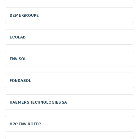
DEME GROUPE
ECOLAB
ENVISOL
La prise de conscience collective s'est accélérée avec le
FONDASOL
Pacte vert de 2019 et la crise du Covid-19. Le Pacte vert
constitue une feuille de route transversale visant à faire
HAEMERS TECHNOLOGIES SA
de l’Europe le premier continent climatique neutre d'ici
2050. Un objectif important, mais à voir s'il est réellement
tenable.
HPC ENVIROTEC