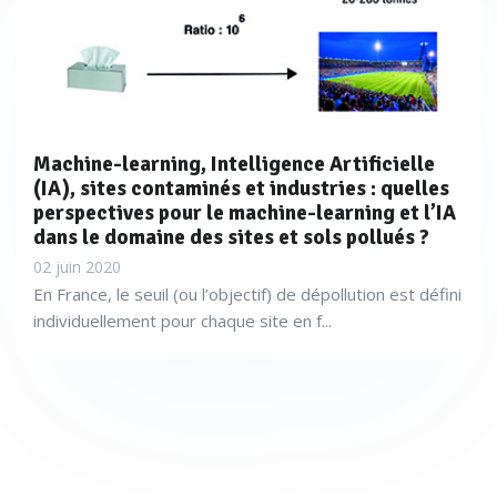
déclenchent un processus naturel de dégradation et de
séquestration des polluants lors de leur passage dans le
géotextile. Les terres sont ainsi traitées in situ sans
nécessiter de transport, stockage ou de transformation
lourde.
Machine-learning, Intelligence Artificielle
(IA), sites contaminés et industries : quelles
perspectives pour le machine-learning et l’IA
D’autres acteurs comme Proterra Environnement misent
dans le domaine des sites et sols pollués ?
aussi sur l’encapsulage par géomembrane. «
On évite
02 juin 2020
En France, le seuil (ou l’objectif) de dépollution est défini
surtout que les eaux de pluie viennent se mélanger à ces
individuellement pour chaque site en f...
polluants et partent après dans les nappes phréatiques. Mais
cela laisse le problème aux générations futures car la
membrane a une durée de vie limitée
», tempère cependant
Sébastien Thomasset.