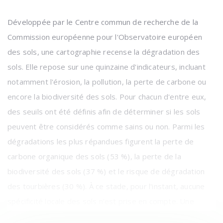
Développée par le Centre commun de recherche de la
Commission européenne pour l'Observatoire européen
des sols, une cartographie recense la dégradation des
sols. Elle repose sur une quinzaine d'indicateurs, incluant
notamment l'érosion, la pollution, la perte de carbone ou
encore la biodiversité des sols. Pour chacun d'entre eux,
des seuils ont été définis afin de déterminer si les sols
peuvent être considérés comme sains ou non. Parmi les
dégradations les plus répandues figurent la perte de
carbone organique des sols (53 %), la perte de la
biodiversité des sols (37 %) et le risque de dégradation
des tourbières (30 %). À ce stade, pour l'instant, aucune
spécificité locale des sols n'est prise en compte. Une
évolution est prévue dans un second temps.