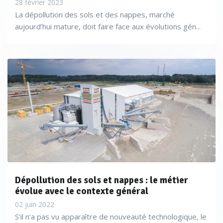
28 février 2023
accès complet libre aux informations sur notre planète et
La dépollution des sols et des nappes, marché
aujourd’hui mature, doit faire face aux évolutions gén...
son environnement .
Selon l’éditeur
, spécialisé dans les logiciels
TerraIndex
destinés aux sites et sols pollués, la combinaison de
données satellitaires et de mesures de terrain permet
d’obtenir une vision plus complète et actualisée de l’état
des sols. La collecte standardisée de données et la
géolocalisation constituent des conditions essentielles
pour assurer la traçabilité et la comparabilité des
informations, et, donc, pour une harmonisation
Dépollution des sols et nappes : le métier
européenne efficace.
évolue avec le contexte général
02 juin 2022
S’il n’a pas vu apparaître de nouveauté technologique, le