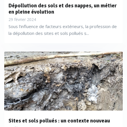
construction et l’environnement, y voit une avancée,
Dépollution des sols et des nappes, un métier
évoquant «
une meilleure lisibilité des exigences
en pleine évolution
réglementaires
» et «
une reconnaissance renforcée des
29 février 2024
solutions innovantes à l’échelle européenne
».
Sous l’influence de facteurs extérieurs, la profession de
la dépollution des sites et sols pollués s...
Par ailleurs, pour surveiller les aspects plus visibles de
l’artificialisation des terres comme l’imperméabilisation et
l’enlèvement des sols, l’UE s’appuiera sur des outils déjà
disponibles comme les services fournis par Copernicus,
Sites et sols pollués : un contexte nouveau
l’un des programmes spatiaux dont le but est de fournir un