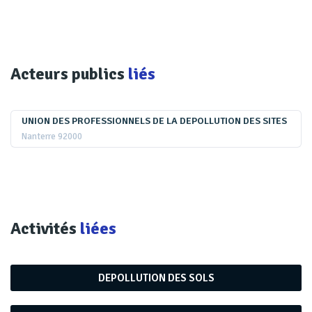
UNIFORMISER TOUT EN TENANT COMPTE
DES CARACTÉRISTIQUES SPÉCIFIQUES
Si la directive pose un cadre commun, elle reconnaît
Acteurs publics
liés
toutefois les spécificités locales propres à chaque pays.
Ainsi, «
pour concevoir l'enquête par échantillonnage pour la
UNION DES PROFESSIONNELS DE LA DEPOLLUTION DES SITES
surveillance des sols, les États membres devront tenir compte
Nanterre 92000
de leurs districts de sols et de leurs unités de sols
» . Pour
cela, ils peuvent s'appuyer sur des bases existantes,
notamment celles mises en place par l’Institut fédéral de
géosciences et de ressources naturelles, le Centre
Activités
liées
commun de recherche ou encore sur les lignes directrices
du Giec . Afin de parvenir à une compréhension commune
du bon état de santé des sols, la directive prévoit un
DEPOLLUTION DES SOLS
ensemble minimal de «
critères mesurables dont le non-