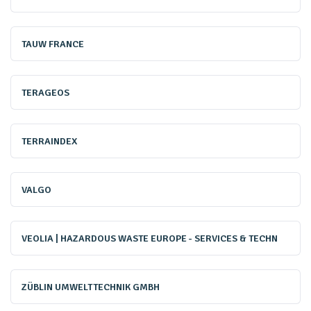
directive (UE) 2025/2360 du 12 novembre 2025 relative à
la surveillance et à la résilience des sols, publiée au Journal
TAUW FRANCE
officiel le 26 novembre 2025. Son objectif à long terme est
clair : parvenir à des sols en bonne santé d'ici à 2050 , tout
TERAGEOS
en adoptant «
une approche progressive à l’égard de la
question de l'artificialisation des terres
». La directive
encourage les États membres à prévenir la dégradation
TERRAINDEX
des sols, à promouvoir la sobriété foncière, la réutilisation
prioritaire des espaces déjà artificialisés ainsi que la
VALGO
renaturation des sols dégradés. À ce titre, Suez Consulting
souligne que cette directive viendra renforcer une
VEOLIA | HAZARDOUS WASTE EUROPE - SERVICES & TECHN
dynamique déjà bien engagée, notamment en matière de
reconversion des anciens sites et des friches industrielles.
ZÜBLIN UMWELTTECHNIK GMBH