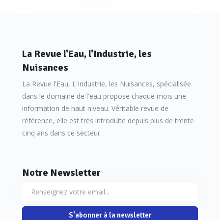
La Revue l'Eau, l'Industrie, les
Nuisances
La Revue l'Eau, L'Industrie, les Nuisances, spécialisée
dans le domaine de l'eau propose chaque mois une
information de haut niveau. Véritable revue de
référence, elle est très introduite depuis plus de trente
«
Il s’agit d’ailleurs d’un manque,
précise Jonathan
cinq ans dans ce secteur.
Sénéchaud (Colas Environnement).
L’adoption de cette
directive Sol est clairement une étape cruciale pour qu’une
Notre Newsletter
loi sur les sols soit adoptée dans les prochaines années en
France. Cependant, ce texte fixe des objectifs clairs sur la
surveillance de la qualité des sols, et non sur la
S'abonner à la newsletter