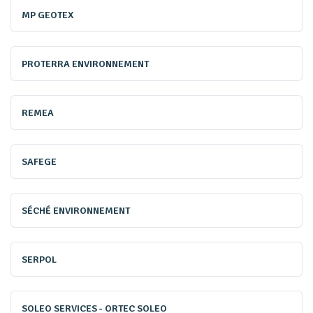
MP GEOTEX
Cependant, l'ambition est bel et bien là et, pour y parvenir,
les émissions de gaz à effet de serre doivent diminuer de
55 % en 2030. Puis, ce document a également posé huit
PROTERRA ENVIRONNEMENT
objectifs pour parvenir à la décarbonation de l'Europe.
Parmi les objectifs fixés figure notamment la préservation
REMEA
et le rétablissement des écosystèmes et de la
biodiversité.
SAFEGE
Toutefois, un tournant important intervient avec la
SÉCHÉ ENVIRONNEMENT
communication du 23 mars 2022 de la Commission
européenne intitulée «
Préserver la sécurité alimentaire et
SERPOL
renforcer les systèmes alimentaires
», qui souligne que «
la
durabilité alimentaire est fondamentale pour la sécurité
alimentaire
». C'est dans ce contexte qu’a été adoptée la
SOLEO SERVICES - ORTEC SOLEO