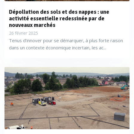
Dépollution des sols et des nappes : une
activité essentielle redessinée par de
nouveaux marchés
26 février 2025
Tenus d’innover pour se démarquer, à plus forte raison
dans un contexte économique incertain, les ac...
Pour Benjamin Denis, responsable des affaires publiques
de
, acteur spécialisé dans
Séché Environnement
l’économie circulaire et la valorisation des déchets, «
ce
n’est pas une révolution par rapport à la réglementation
française existante sur les sites et sols pollués, même si cela
peut l’être pour certains États membres
». À l’inverse, Patrice
Cheval, président du groupe Sapiens, spécialisé dans la