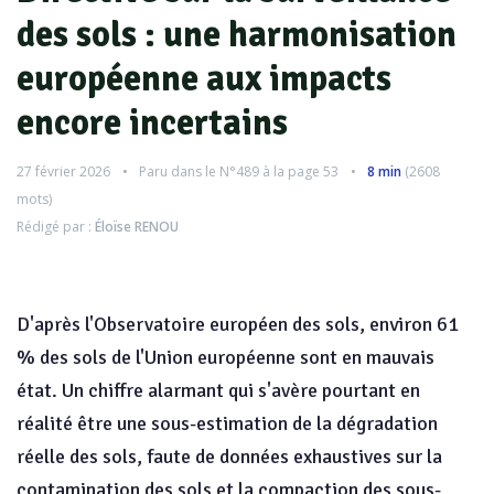
des sols : une harmonisation
européenne aux impacts
encore incertains
27 février 2026
Paru dans le
N°489
à la page 53
8 min
(
2608
mots)
Rédigé par :
Éloïse RENOU
D'après l'Observatoire européen des sols, environ 61
% des sols de l'Union européenne sont en mauvais
état. Un chiffre alarmant qui s'avère pourtant en
réalité être une sous-estimation de la dégradation
réelle des sols, faute de données exhaustives sur la
contamination des sols et la compaction des sous-