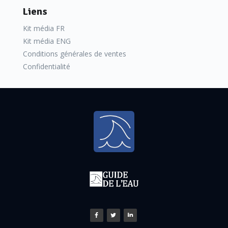
Liens
plus en plus utilisés. Certains prestataires vont même jusqu’à
mettre en œuvre de l’intelligence artificielle pour caractériser
Kit média FR
Kit média ENG
la pollution
» explique Jérôme Pantel. Des sociétés comme
Conditions générales de ventes
,
,
,
Envisol
GPC Instrumentation Process (Gpc Ip)
Tellux
Confidentialité
,
entre autres, sont présentes sur ce
Tesora
Wessling
créneau.
«
Avec sa technologie brevetée, Tellux est la seule entreprise à
caractériser la composition des sols à l'aide de l'intelligence
artificielle couplée à l'imagerie hyperspectrale
», se félicite
Antonin Van Exem, Président fondateur de Tellux.