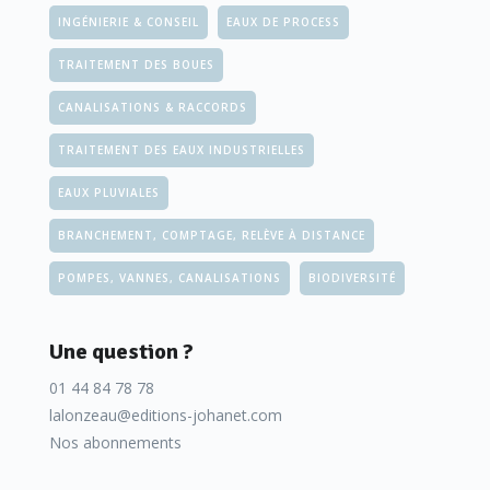
INGÉNIERIE & CONSEIL
EAUX DE PROCESS
TRAITEMENT DES BOUES
CANALISATIONS & RACCORDS
TRAITEMENT DES EAUX INDUSTRIELLES
EAUX PLUVIALES
BRANCHEMENT, COMPTAGE, RELÈVE À DISTANCE
Pas de révolution technique mais…
POMPES, VANNES, CANALISATIONS
BIODIVERSITÉ
Le domaine n’a pas vu récemment d’innovation de rupture
Une question ?
mais des inflexions dans le choix des technologies dans la
panoplie disponible. Ainsi, pendant la phase préparatoire
01 44 84 78 78
lalonzeau@editions-johanet.com
(du diagnostic au plan de gestion), les bureaux d’études
Nos abonnements
suivent une tendance générale : le recours aux outils
numériques. «
Modélisation, géostatistique, BIM, etc. sont de