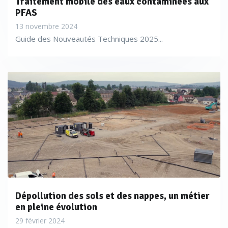
Traitement mobile des eaux contaminées aux
PFAS
13 novembre 2024
Guide des Nouveautés Techniques 2025...
Dépollution des sols et des nappes, un métier
en pleine évolution
Sans doute à cause de l’obligation d’établir un PCT, de plus
29 février 2024
en plus de sociétés de travaux se dotent de leurs propres