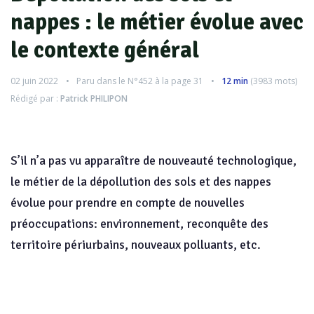
nappes : le métier évolue avec
le contexte général
02 juin 2022
Paru dans le
N°452
à la page 31
12 min
(
3983
mots)
Rédigé par :
Patrick PHILIPON
S’il n’a pas vu apparaître de nouveauté technologique,
le métier de la dépollution des sols et des nappes
évolue pour prendre en compte de nouvelles
préoccupations: environnement, reconquête des
territoire périurbains, nouveaux polluants, etc.