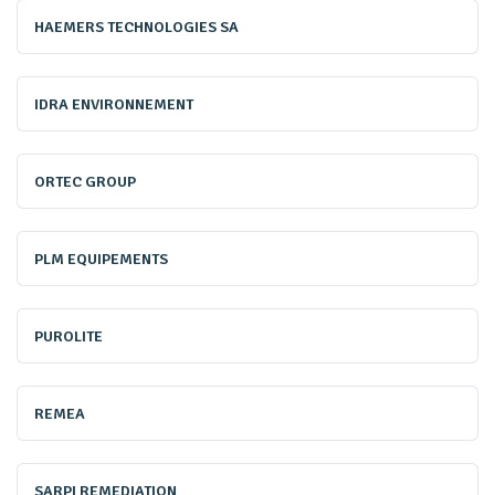
2021. Une troisième édition de l’appel d’offres, lancée
HAEMERS TECHNOLOGIES SA
15 février 2022, est dotée de 100 millions d’euros
supplémentaires. Une petite partie, dédiée aux anciens
IDRA ENVIRONNEMENT
sites ICPE, est gérée au niveau national et distribuée par
l’Ademe, le reste est territorialisé sous l’égide des préfets
ORTEC GROUP
de région.
PLM EQUIPEMENTS
Autre grande tendance : la montée de thématiques
environnementales comme l’économie circulaire
PUROLITE
(récupération des matériaux), la protection de la
biodiversité (devenir du foncier) ou le bilan carbone des
opérations. «
Le bilan carbone du chantier devient un critère
REMEA
de sélection des dossiers. Il faut maîtriser les émissions de
GES pour ce faire, il faut travailler à différentes échelles et à
SARPI REMEDIATION