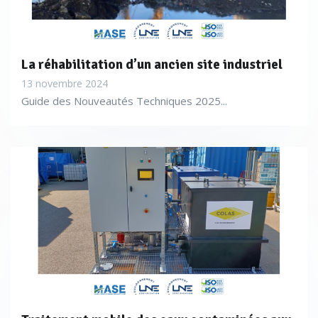
répondant à des conditions d’usage et à des objectifs
variés : soit pour se préserver d’une contamination d’eaux
souterraines, soit pour limiter la transmission des
La réhabilitation d’un ancien site industriel
polluants vers des terres saines.
13 novembre 2024
Guide des Nouveautés Techniques 2025...
Colas Environnement utilise pour sa part l’extraction sous
vide pour une nouvelle phase de travaux sur le site de la
raffinerie de Dunkerque. «
Nous traitons des polluants très
volatils sur deux hectares, avec un skid qui gère entièrement
la problématique ATEX. Ce skid a été désigné entièrement en
3D, puis son jumeau numérique a été utilisé pour le contrôle
construction par réalité augmentée. Le traitement est en
autothermie et réalisé in situ. Il devrait durer treize mois
»
précise Arnaud Perrault.