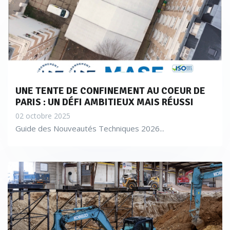
Blanquefort, près de Bordeaux. «
Les bâtiments ont été
démantelés l’année dernière et nous dépolluons des sols
contaminés aux hydrocarbures, par excavation et lavage sur
site. La quasi-totalité des terres est réutilisée sur place. Nous
avons installé une barrière réactive pour une pollution par
des solvants chlorés
» énumère Olivier Sibourg.
UNE TENTE DE CONFINEMENT AU COEUR DE
PARIS : UN DÉFI AMBITIEUX MAIS RÉUSSI
02 octobre 2025
Guide des Nouveautés Techniques 2026...