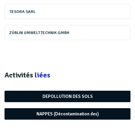
TESORA SARL
ZÜBLIN UMWELTTECHNIK GMBH
La protection de la biodiversité, une dimension que l’on
n’imaginait pas voir surgir dans ce domaine, devient
pourtant une préoccupation. «
En zone urbaine sur certains
sites laissés longtemps à l’état de friche, faune et flore se sont
Activités
liées
développées, et il peut être préférable de ne pas tout
boulever­ser, de penser espaces verts, jardins de pluie, etc.
DEPOLLUTION DES SOLS
C’est une dimension à intégrer le plus tôt pos­sible dans la
conception d’une démarche de dépollution raisonnée
»
NAPPES (Décontamination des)
souligne Jérôme Pantel (Canopée & Partners). De son
côté, Veolia vient d’achever le programme de R&D