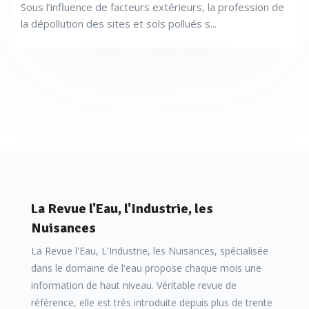
Sous l’influence de facteurs extérieurs, la profession de
laboratoires pour la réalisation d’essais préalables, ainsi
la dépollution des sites et sols pollués s...
d’ailleurs que du matériel nécessaire à la réalisation
d’essais pilotes sur le terrain. «
Notre laboratoire de Lyon
réalise des essais pour nos équipes, pour nos clients comme
les bureaux d’études ou les industriels. En tant qu’organisme
de recherche agréé au titre du CIR (Crédit Impôt Recherche),
les travaux confiés à notre laboratoire permettent à nos
clients de bénéficier du CIR, ce qui nous amène à les
accompagner sur des développements novateurs. Certains
sites industriels posent en effet des problèmes de pollution
La Revue l'Eau, l'Industrie, les
complexes pour lesquels il n’existe pas de solution
Nuisances
toute prête sur le marché. Notre outil laboratoire permet de
La Revue l'Eau, L'Industrie, les Nuisances, spécialisée
dimensionner des solutions à façon, réalistes techniquement
dans le domaine de l'eau propose chaque mois une
et financièrement robustes
» affirme ainsi Amélie Rognon,
information de haut niveau. Véritable revue de
référence, elle est très introduite depuis plus de trente
pour Ortec Soleo. La société Colas Environnement a