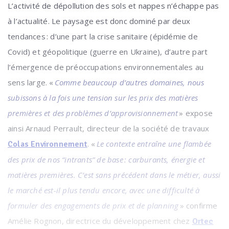
L’activité de dépollution des sols et nappes n’échappe pas
à l’actualité. Le paysage est donc dominé par deux
tendances : d’une part la crise sanitaire (épidémie de
Covid) et géopolitique (guerre en Ukraine), d’autre part
l’émergence de préoccupations environnementales au
sens large. «
Comme beaucoup d’autres domaines, nous
subissons à la fois une tension sur les prix des matières
premières et des problèmes d’approvisionnement
» expose
ainsi Arnaud Perrault, directeur de la société de travaux
. «
Le contexte entraîne une flambée
Colas Environnement
des prix de nos “intrants” de base : carburants, énergie et
matières premières. C’est sans précédent dans le métier, aussi
le marché est-il plus tendu encore, avec une difficulté à
formuler des engagements de prix et de planning
» confirme
Amélie Rognon, directrice du développement chez
Ortec