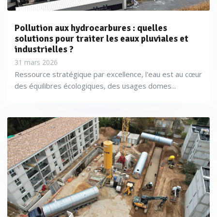
s’accompagne d’une décantation d’au moins 240 litres
Pollution aux hydrocarbures : quelles
utiles
», prévient Jean-Jacques Hérin.
solutions pour traiter les eaux pluviales et
industrielles ?
31 mars 2026
Ressource stratégique par excellence, l'eau est au cœur
des équilibres écologiques, des usages domes...