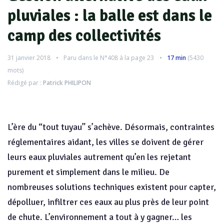
pluviales : la balle est dans le
camp des collectivités
31 janvier 2018
Paru dans le
N°408
à la page 23
17 min
(
5430
mots)
Rédigé par :
Patrick PHILIPON
L’ère du “tout tuyau” s’achève. Désormais, contraintes
réglementaires aidant, les villes se doivent de gérer
leurs eaux pluviales autrement qu’en les rejetant
purement et simplement dans le milieu. De
nombreuses solutions techniques existent pour capter,
dépolluer, infiltrer ces eaux au plus près de leur point
de chute. L’environnement a tout à y gagner… les