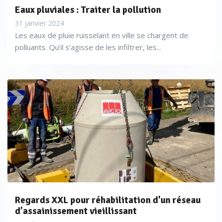
Eaux pluviales : Traiter la pollution
100 m³ de stockage par kilomètre de réseau sont ainsi
31 janvier 2024
mobilisables. Pour des projets nouveaux, associés à des
Les eaux de pluie ruisselant en ville se chargent de
conduites surdimensionnées, ces dispositifs permettent
polluants. Qu’il s’agisse de les infiltrer, les...
de mettre en œuvre un stockage simple et économique,
particulièrement lorsque le foncier est cher ou peu
disponible. La métropole d’Aix-Marseille qui l’utilise déjà,
souhaite ainsi compenser l’imperméabilisation des sols
provoquée par l’urbanisation du quartier Euro-
méditerranée.
Regards XXL pour réhabilitation d'un réseau
d’assainissement vieillissant