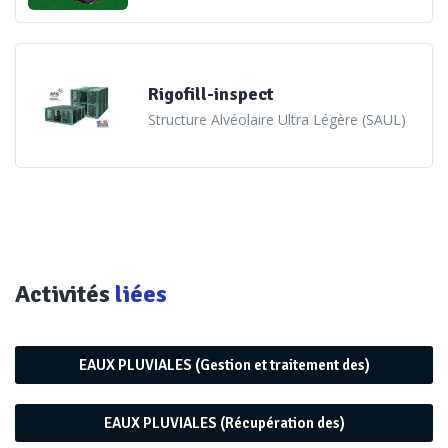
indispensables. J’ai besoin d’une voirie, je l’utilise pour
stocker l’eau que j’infiltre ou envoie à petit débit selon les
possibilités du milieu. J’équipe un espace vert existant de
noues ou d’un bassin tampon, etc...
» énumère Jean-Jacques
Rigofill-inspect
Structure Alvéolaire Ultra Légère (SAUL)
Hérin. Première possibilité au sein de la boîte à outil des
techniques alternatives, la noue. «
C’est d’abord de
l’aménagement avant d’être, si besoin, de la technique,
souligne Jean-Jacques Hérin. C’est le plus simple, le moins
coûteux et le plus favorable au développement de la
biodiversité en ville »
. Ses dimensions et ses formes la font
Activités
liées
s’insérer partout et permettent d’assurer une gestion au
plus près des eaux pluviales en évitant le ruissellement et
le transport. À l’échelle locale, la noue permet tout à la fois
EAUX PLUVIALES (Gestion et traitement des)
de lutter contre les inondations et les sécheresses. Elle
contribue au réapprovisionnement des nappes
EAUX PLUVIALES (Récupération des)