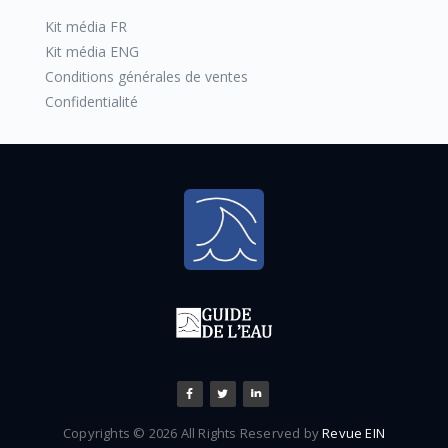
Kit média FR
Kit média ENG
Conditions générales de ventes
Confidentialité
L’atout d’une Saul est de pouvoir s’adapter aux contraintes
du terrain. GRAF a ainsi développé le module Ecobloc
Inspect Flex empilable sur plusieurs niveaux mais dont la
plus faible hauteur est de 36 cm. Ceci, ajouté à une forte
capacité de résistance, permet, avec seulement 30 cm de
recouvrement, la création d’un ensemble hydrocurable et
inspectable d’infiltration ou de rétention pour une hauteur
Copyrights © 2026 All Rights Reserved by
Revue EIN