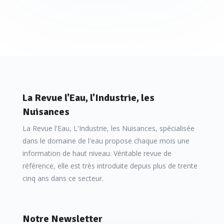
plusieurs milliers de m³. Les constructeurs proposent
souvent plusieurs classes de résistances mécaniques pour
l’installation soit sous une voirie lourde, soit sous un
espace vert ou une voirie légère. La profondeur autorisée
d’enfouissement varie bien évidemment avec cette
résistance. C’est le domaine des fabricants tels que
ACO
(Strombrixx),
(Rainbox 3S, Rainbox Cube)
Dyka
Fränkische
La Revue l'Eau, l'Industrie, les
(Rigofill),
,
,
,
(EcoBloc),
Funke
Hauraton
Simop
Graf
Nicoll
Nuisances
(Waterloc),
(GEOlight), Nidaplast (AZbox),
Hamon
Polypipe
La Revue l'Eau, L'Industrie, les Nuisances, spécialisée
(Polystorm),
(Rausikko),
(Q-Bic et Q Bic plus)
Rehau
Wavin
dans le domaine de l'eau propose chaque mois une
information de haut niveau. Véritable revue de
…
référence, elle est très introduite depuis plus de trente
cinq ans dans ce secteur.
Notre Newsletter