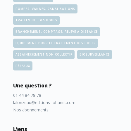
s’agit de poser des bassins de plusieurs milliers de m³
POMPES, VANNES, CANALISATIONS
comme cela a été le cas pour le chantier de
TRAITEMENT DES BOUES
l’aménagement de la voie U430 à Marseille (5.600 m³) ou
plus récemment à Toulouse pour un bassin sur la ZAC
BRANCHEMENT, COMPTAGE, RELÈVE À DISTANCE
Empalot (2.200 m³).
EQUIPEMENT POUR LE TRAITEMENT DES BOUES
ASSAINISSEMENT NON COLLECTIF
BIOSURVEILLANCE
RÉSEAUX
Une question ?
01 44 84 78 78
lalonzeau@editions-johanet.com
Nos abonnements
Liens