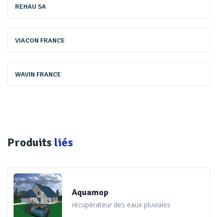
REHAU SA
VIACON FRANCE
WAVIN FRANCE
Produits
liés
Les collectivités urbaines gèrent des surfaces parfois
importantes : voiries, places, espaces verts, parkings…
Aquamop
«
L’idée est de donner une deuxième fonction à ces espaces
récupérateur des eaux pluviales