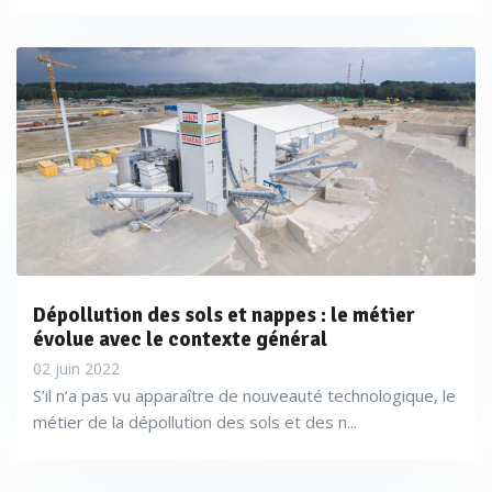
Dépollution des sols et nappes : le métier
L’apport des outils de modélisation a largement été
évolue avec le contexte général
démontré par des acteurs tels que Envisol qui recoure à la
02 juin 2022
géostatistique pour cartographier et dimensionner la
S’il n’a pas vu apparaître de nouveauté technologique, le
pollution,
,
, ou encore
au
Burgeap
Ixsane
Antea Group
métier de la dépollution des sols et des n...
Stade de France.