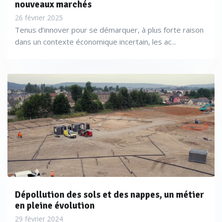
nouveaux marchés
de traitement à mettre en place
» précise Jérôme Rheinbold,
26 février 2025
Directeur de Colas Environnement.
Tenus d’innover pour se démarquer, à plus forte raison
dans un contexte économique incertain, les ac...
En juillet 2019,
, fabricants d’outils de
SDEC France
diagnostic et de monitoring des milieux naturels, pollués
ou non, mettait pour sa part sur le marché la dernière
version ModFlowFlex, son logiciel de modélisation 3D et
Dépollution des sols et des nappes, un métier
de simulation des écoulements et du transport dans les
en pleine évolution
eaux souterraines. «
Destiné aux bureaux d’études,
29 février 2024