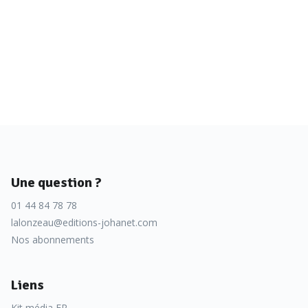
Une question ?
01 44 84 78 78
lalonzeau@editions-johanet.com
Nos abonnements
Liens
Kit média FR