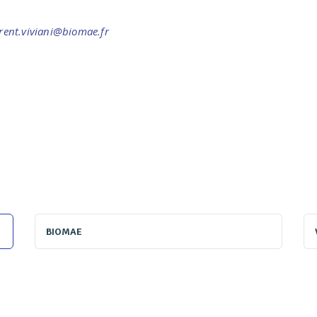
urent.viviani@biomae.fr
BIOMAE