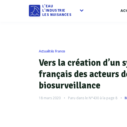
L'EAU
L'INDUSTRIE
AC
LES NUISANCES
Actualités France
Vers la création d’un 
français des acteurs d
biosurveillance
18 mars 2020
Paru dans le
N°430
à la page 8
M