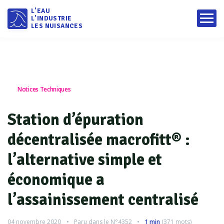
L'EAU
L'INDUSTRIE
LES NUISANCES
Notices Techniques
Station d’épuration
décentralisée macrofitt® :
l’alternative simple et
économique a
l’assainissement centralisé
04 novembre 2020
Paru dans le
N°4352
1 min
(
371
mots)