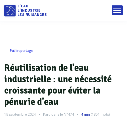
L'EAU
L'INDUSTRIE
LES NUISANCES
Publireportage
Réutilisation de l'eau
industrielle : une nécessité
croissante pour éviter la
pénurie d'eau
19 septembre 2024
Paru dans le
N°474
4 min
(
1351
mots)