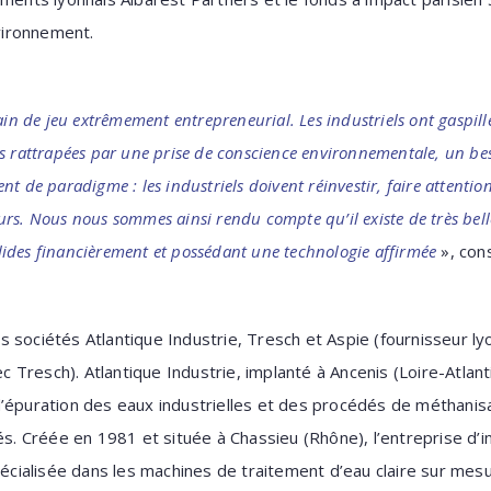
nvironnement.
ain de jeu extrêmement entrepreneurial. Les industriels ont gaspillé
s rattrapées par une prise de conscience environnementale, un be
 de paradigme : les industriels doivent réinvestir, faire attention 
sseurs. Nous nous sommes ainsi rendu compte qu’il existe de très be
solides financièrement et possédant une technologie affirmée
», con
 sociétés Atlantique Industrie, Tresch et Aspie (fournisseur l
ec Tresch). Atlantique Industrie, implanté à Ancenis (Loire-Atlant
’épuration des eaux industrielles et des procédés de méthanisat
és. Créée en 1981 et située à Chassieu (Rhône), l’entreprise d’i
pécialisée dans les machines de traitement d’eau claire sur mesu