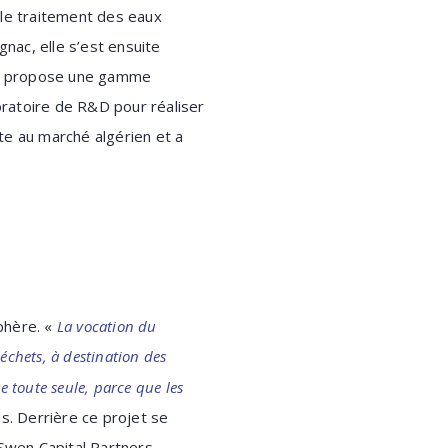
 le traitement des eaux
gnac, elle s’est ensuite
ysys propose une gamme
boratoire de R&D pour réaliser
te au marché algérien et a
phère. «
La vocation du
échets, à destination des
re toute seule, parce que les
s. Derrière ce projet se
 Swen Capital Partners,