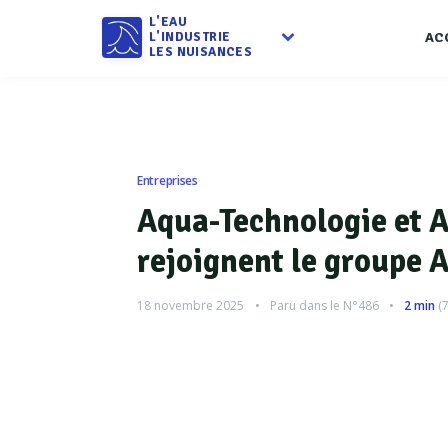
L'EAU
L'INDUSTRIE
AC
LES NUISANCES
Entreprises
Aqua-Technologie et 
rejoignent le groupe 
18 novembre 2025
Paru dans le
N°486
2 min
(