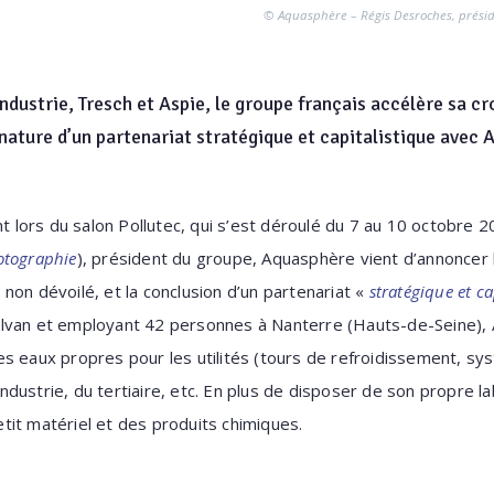
© Aquasphère – Régis Desroches, prési
dustrie, Tresch et Aspie, le groupe français accélère sa cr
nature d’un partenariat stratégique et capitalistique avec 
lors du salon Pollutec, qui s’est déroulé du 7 au 10 octobre 
otographie
), président du groupe, Aquasphère vient d’annoncer l
non dévoilé, et la conclusion d’un partenariat «
stratégique et ca
alvan et employant 42 personnes à Nanterre (Hauts-de-Seine)
s eaux propres pour les utilités (tours de refroidissement, s
’industrie, du tertiaire, etc. En plus de disposer de son propre l
it matériel et des produits chimiques.