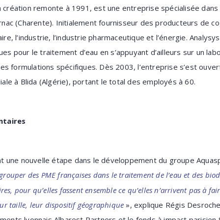
a création remonte à 1991, est une entreprise spécialisée dans
arnac (Charente). Initialement fournisseur des producteurs de co
aire, l’industrie, l’industrie pharmaceutique et l’énergie. Anal
ues pour le traitement d’eau en s’appuyant d’ailleurs sur un la
s formulations spécifiques. Dès 2003, l’entreprise s’est ouver
iale à Blida (Algérie), portant le total des employés à 60.
ntaires
t une nouvelle étape dans le développement du groupe Aquas
egrouper des PME françaises dans le traitement de l’eau et des biod
aires, pour qu’elles fassent ensemble ce qu’elles n’arrivent pas à fai
ur taille, leur dispositif géographique
», explique Régis Desroche
ements lyonnais Albarest Partners et le fonds à impact parisien