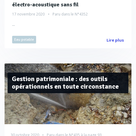
électro-acoustique sans fil
17 novembre 2020
Paru dans le
N°4352
...
Eau potable
Lire plus
Gestion patrimoniale : des outils
opérationnels en toute circonstance
30 octobre 2020
Paru dans le
N°435
à la page 93