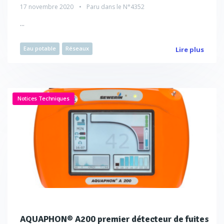
17 novembre 2020
Paru dans le
N°4352
...
Eau potable
Réseaux
Lire plus
Notices Techniques
AQUAPHON® A200 premier détecteur de fuites