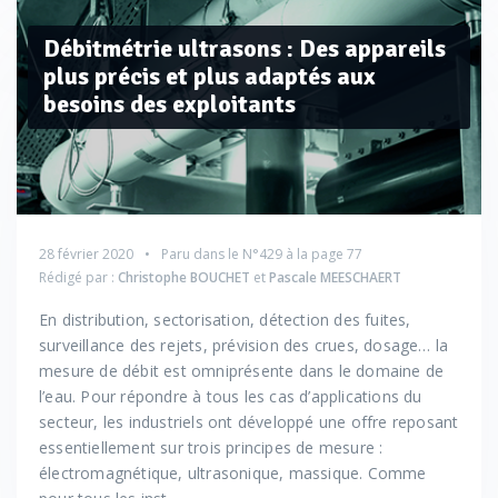
Débitmétrie ultrasons : Des appareils
plus précis et plus adaptés aux
besoins des exploitants
28 février 2020
Paru dans le
N°429
à la page 77
Rédigé par :
Christophe BOUCHET
et
Pascale MEESCHAERT
En distribution, sectorisation, détection des fuites,
surveillance des rejets, prévision des crues, dosage… la
mesure de débit est omniprésente dans le domaine de
l’eau. Pour répondre à tous les cas d’applications du
secteur, les industriels ont développé une offre reposant
essentiellement sur trois principes de mesure :
électromagnétique, ultrasonique, massique. Comme