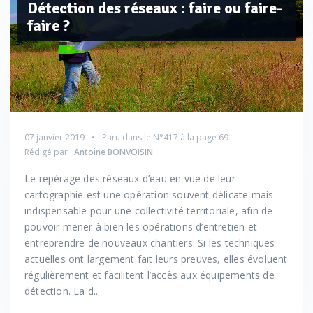
Détection des réseaux : faire ou faire-
faire ?
07 janvier 2019
Paru dans le
N°417
à la page 69
Rédigé par :
Antoine BONVOISIN
Le repérage des réseaux d’eau en vue de leur
cartographie est une opération souvent délicate mais
indispensable pour une collectivité territoriale, afin de
pouvoir mener à bien les opérations d’entretien et
entreprendre de nouveaux chantiers. Si les techniques
actuelles ont largement fait leurs preuves, elles évoluent
régulièrement et facilitent l’accès aux équipements de
détection. La d...