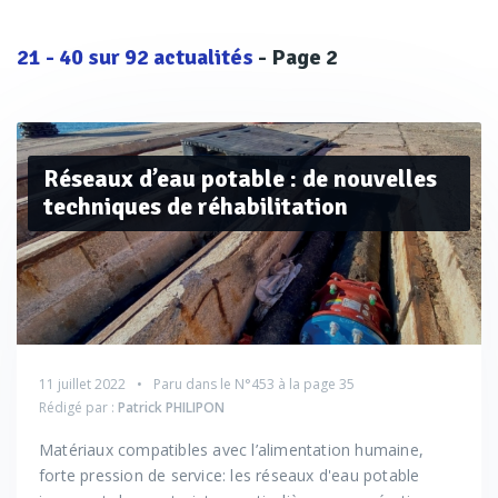
21
-
40
sur
92
actualités
- Page 2
Réseaux d’eau potable : de nouvelles
techniques de réhabilitation
11 juillet 2022
Paru dans le
N°453
à la page 35
Rédigé par :
Patrick PHILIPON
Matériaux compatibles avec l’alimentation humaine,
forte pression de service: les réseaux d'eau potable