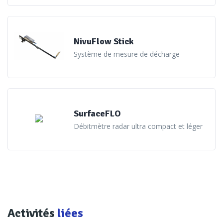
débitmètre sans contact : le SurfaceFlo, un double radar
(hauteur et vitesse) adapté pour l’utilisation en milieu
NivuFlow Stick
naturel. «
Par exemple, ces appareils sont souvent installés
Système de mesure de décharge
sous des ponts, soumis à des conditions spécifiques telles que
les vibrations, le vent... Le SurfaceFlo est doté d’un correcteur
angulaire automatique afin de corriger ces contraintes
terrain et améliorer la qualité de la mesure. Il est évidement
SurfaceFLO
qualifié IP 68
» explique Korentin Jolivet. Hydreka a
Débitmètre radar ultra compact et léger
également développé un automate autonome en énergie,
le DTU2 permettant d’interfacer le radar – et toutes
sortes de capteurs, par exemple qualitatifs, que le client
peut souhaiter ajouter - à la supervision. «
Si une
collectivité n’a pas de supervision, notre environnement
logiciel, WinFluid NG peut en tenir lieu, remonter les
Activités
liées
données, historiser et générer des alertes, par exemple par