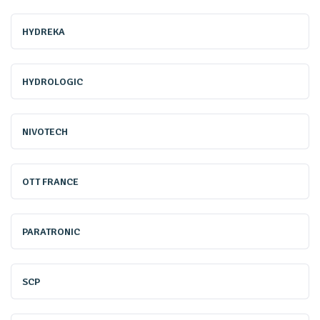
collectivité de louer ponctuellement que d'acquérir un
appareil qui ne servira qu’occasionnellement, uniquement
HYDREKA
quel
ques jours dans l’année
» souligne Korentin Jolivet,
responsable marketing et communication chez Hydreka.
HYDROLOGIC
NIVOTECH
OTT FRANCE
PARATRONIC
SCP