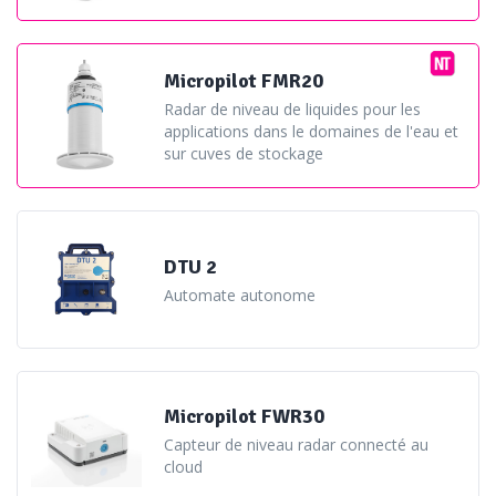
Micropilot FMR20
Radar de niveau de liquides pour les
applications dans le domaines de l'eau et
sur cuves de stockage
DTU 2
Automate autonome
Micropilot FWR30
Hydreka préconise également des radars pour ce genre
Capteur de niveau radar connecté au
d’application. Il s’agit soit d’un radar de hauteur, le
cloud
Vegapuls
, sélectionné dans la gamme
, soit d'un
Vega