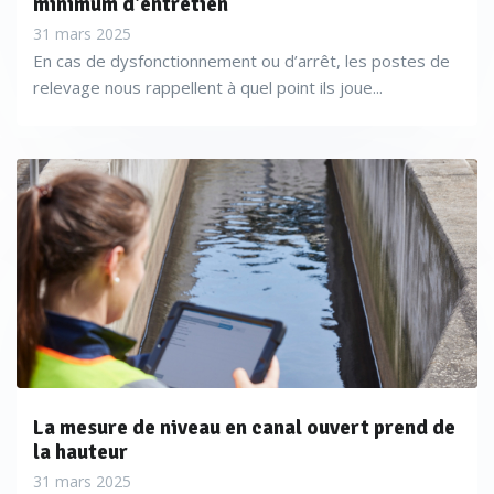
minimum d'entretien
31 mars 2025
En cas de dysfonctionnement ou d’arrêt, les postes de
relevage nous rappellent à quel point ils joue...
Fort de ses différentes marques (entre autres Ysi,
La mesure de niveau en canal ouvert prend de
SonTek, GlobalWater, Exo…), le groupe Xylem est
la hauteur
également en mesure de proposer des stations
31 mars 2025