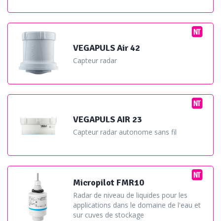
récemment, la société a introduit le FWR 30, un radar doté
d’une carte SIM envoyant ses données via le service cloud
Netilion «
Il n'a pas été développé pour l'alerte crue, il s'agit
d'un radar autonome connecté au Cloud et services
VEGAPULS Air 42
numériques Netilion et peut être employé pour faire des
Capteur radar
relevés à distance
» convient Matthieu Bauer.
VEGAPULS AIR 23
Capteur radar autonome sans fil
Micropilot FMR10
Radar de niveau de liquides pour les
applications dans le domaine de l'eau et
sur cuves de stockage