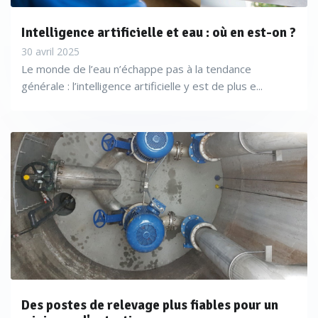
Intelligence artificielle et eau : où en est-on ?
La communauté d’agglomération Caux Vallée de Seine
30 avril 2025
Le monde de l’eau n’échappe pas à la tendance
disposant de 42 stations ou encore le Syndicat Mixte de
générale : l’intelligence artificielle y est de plus e...
l’Entente Oise Aisne, ont opté pour cette solution (SIGMA).
«
A l’inverse, la Déal Martinique, la SNCF à Reims ou encore le
Syndicat d’Aménagement du Bassin de l’Indre ont choisi le
système plus simple hébergé chez Paratronic (Superviseur
Web), mettant à disposition différents types d’informations
(niveaux, photos…) issues de nos stations de mesure
».
Des postes de relevage plus fiables pour un