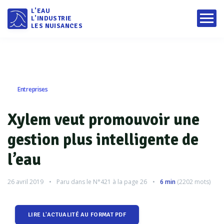
L'EAU
L'INDUSTRIE
LES NUISANCES
Entreprises
Xylem veut promouvoir une
gestion plus intelligente de
l’eau
26 avril 2019
Paru dans le
N°421
à la page 26
6 min
(
2202
mots)
LIRE L'ACTUALITÉ AU FORMAT PDF