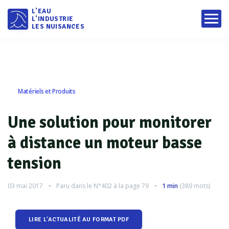
L'EAU
L'INDUSTRIE
LES NUISANCES
Matériels et Produits
Une solution pour monitorer
à distance un moteur basse
tension
03 mai 2017
Paru dans le
N°402
à la page 79
1 min
(
389
mots)
LIRE L'ACTUALITÉ AU FORMAT PDF