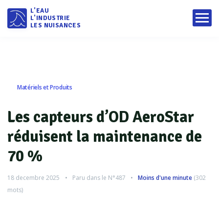
L'EAU
L'INDUSTRIE
LES NUISANCES
Matériels et Produits
Les capteurs d’OD AeroStar
réduisent la maintenance de
70 %
18 decembre 2025
Paru dans le
N°487
Moins d'une minute
(
302
mots)