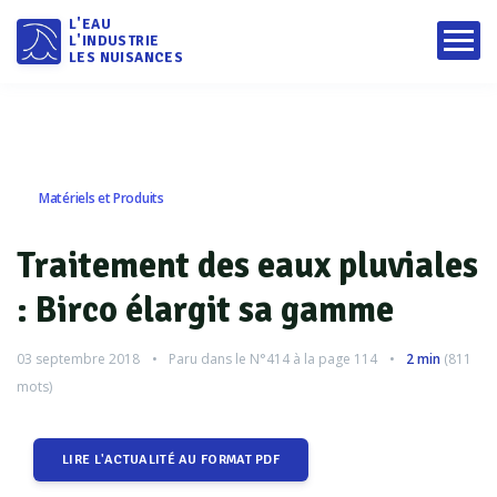
L'EAU
L'INDUSTRIE
LES NUISANCES
Matériels et Produits
Traitement des eaux pluviales
: Birco élargit sa gamme
03 septembre 2018
Paru dans le
N°414
à la page 114
2 min
(
811
mots)
LIRE L'ACTUALITÉ AU FORMAT PDF