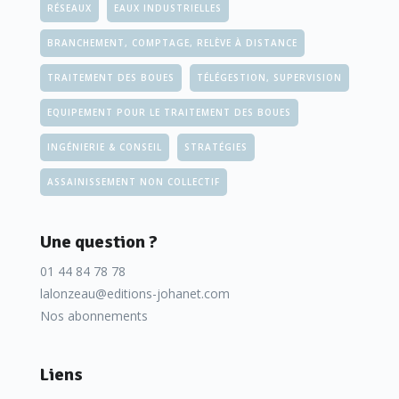
RÉSEAUX
EAUX INDUSTRIELLES
BRANCHEMENT, COMPTAGE, RELÈVE À DISTANCE
TRAITEMENT DES BOUES
TÉLÉGESTION, SUPERVISION
EQUIPEMENT POUR LE TRAITEMENT DES BOUES
INGÉNIERIE & CONSEIL
STRATÉGIES
ASSAINISSEMENT NON COLLECTIF
Une question ?
01 44 84 78 78
lalonzeau@editions-johanet.com
Nos abonnements
Liens