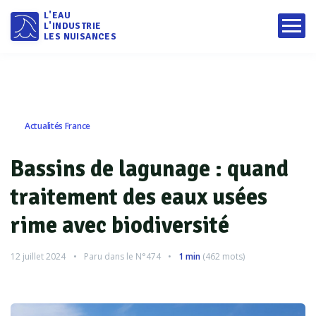
L'EAU
L'INDUSTRIE
LES NUISANCES
Actualités France
Bassins de lagunage : quand
traitement des eaux usées
rime avec biodiversité
12 juillet 2024
Paru dans le
N°474
1 min
(
462
mots)