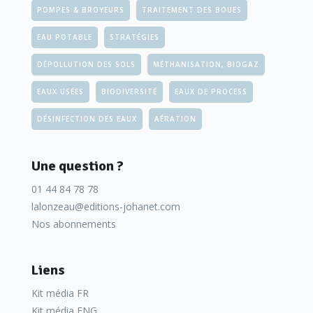
POMPES & BROYEURS
TRAITEMENT DES BOUES
EAU POTABLE
STRATÉGIES
DÉPOLLUTION DES SOLS
MÉTHANISATION, BIOGAZ
EAUX USÉES
BIODIVERSITÉ
EAUX DE PROCESS
DÉSINFECTION DES EAUX
AÉRATION
Une question ?
01 44 84 78 78
lalonzeau@editions-johanet.com
Nos abonnements
Liens
Kit média FR
Kit média ENG