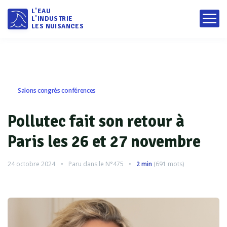
L'EAU
L'INDUSTRIE
LES NUISANCES
Salons congrès conférences
Pollutec fait son retour à
Paris les 26 et 27 novembre
24 octobre 2024
Paru dans le
N°475
2 min
(
691
mots)