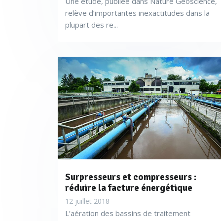
Une étude, publiée dans Nature Geoscience,
relève d’importantes inexactitudes dans la
plupart des re...
Surpresseurs et compresseurs :
réduire la facture énergétique
12 juillet 2018
L’aération des bassins de traitement