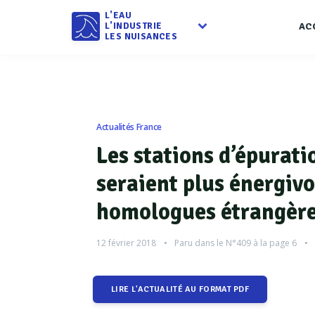
L'EAU
L'INDUSTRIE
AC
LES NUISANCES
Actualités France
Les stations d’épurati
seraient plus énergivo
homologues étrangèr
12 février 2018
Paru dans le
N°409
à la page 6
LIRE L'ACTUALITÉ AU FORMAT PDF