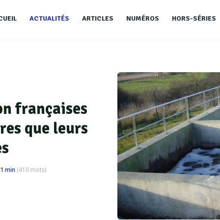
CUEIL
ACTUALITÉS
ARTICLES
NUMÉROS
HORS-SÉRIES
on françaises
res que leurs
es
1 min
(
410
mots)