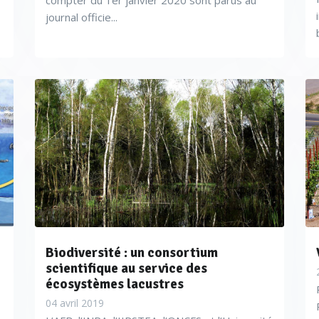
compter du 1er janvier 2020 sont parus au
journal officie...
Biodiversité : un consortium
scientifique au service des
écosystèmes lacustres
04 avril 2019