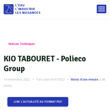
L'EAU
L'INDUSTRIE
LES NUISANCES
Notices Techniques
KIO TABOURET - Polieco
Group
14 novembre 2022
Paru dans le
N°4552
Moins d'une minute
(
248
mots)
LIRE L'ACTUALITÉ AU FORMAT PDF