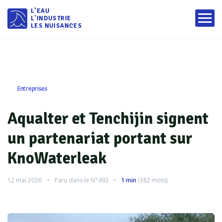
L'EAU
L'INDUSTRIE
LES NUISANCES
Entreprises
Aqualter et Tenchijin signent
un partenariat portant sur
KnoWaterleak
12 mai 2026
Paru dans le
N°492
1 min
(
382
mots)