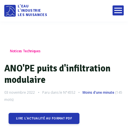
L'EAU
L'INDUSTRIE
LES NUISANCES
Notices Techniques
ANO'PE puits d'infiltration
modulaire
03 novembre 2022
Paru dans le
N°4552
Moins d'une minute
(
145
mots)
LIRE L'ACTUALITÉ AU FORMAT PDF