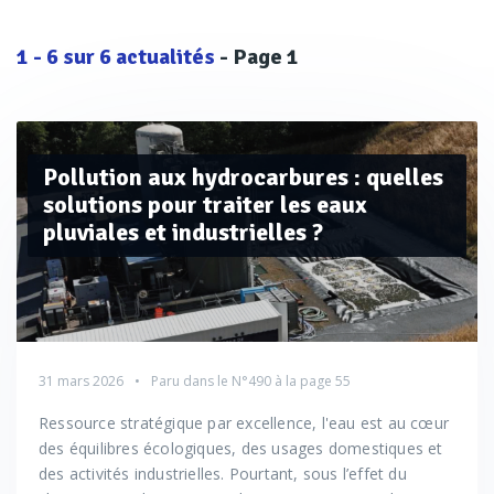
1
-
6
sur
6
actualités
- Page 1
Pollution aux hydrocarbures : quelles
solutions pour traiter les eaux
pluviales et industrielles ?
31 mars 2026
Paru dans le
N°490
à la page 55
Ressource stratégique par excellence, l'eau est au cœur
des équilibres écologiques, des usages domestiques et
des activités industrielles. Pourtant, sous l’effet du