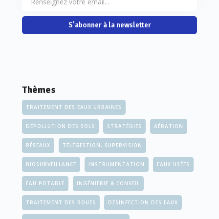
S'abonner à la newsletter
Thèmes
TRAITEMENT DES EAUX URBAINES
DÉPOLLUTION DES SOLS
STRATÉGIES
AÉRATION
RÉSEAUX
TÉLÉGESTION, SUPERVISION
BIOSURVEILLANCE
INSTRUMENTATION
EAUX USÉES
EAU POTABLE
INGÉNIERIE & CONSEIL
TRAITEMENT DES BOUES
DÉSINFECTION DES EAUX