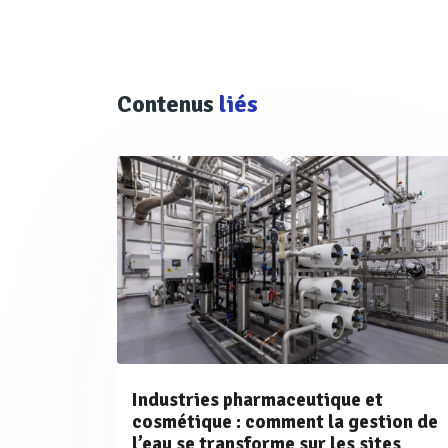
combustion afin d’augmenter l
Turbine(s) ; ou système de
Contenus
liés
Condensateur ; ou échangeu
(à son tour, refroidi par un d
objectif la condensation de la
Selon la classification établie
génération de vapeur en des
sujettes aux recommandations
Industries pharmaceutique et
cosmétique : comment la gestion de
Problématique associée à la
l’eau se transforme sur les sites