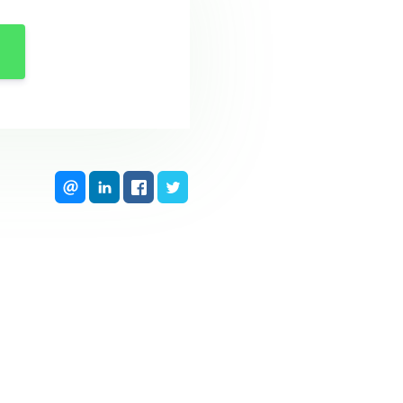
limentation au générateur de
peur de basse pression. Le
ssous contenu dans l’eau,
umées de combustion, pour
auffe sont considérés comme
combustible de l’installation.
ateur et les fumées de