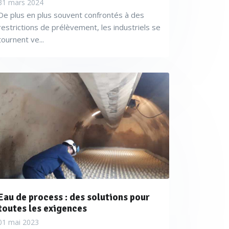
31 mars 2024
nt peut être évaluée en
De plus en plus souvent confrontés à des
s plus pertinents dans le
restrictions de prélèvement, les industriels se
tournent ve...
cycle sont les responsables
re de procéder à un affinage
andations en vigueur.
les normes peuvent générer
eur, autant dans des systèmes
e capacité de régénération
Eau de process : des solutions pour
toutes les exigences
01 mai 2023