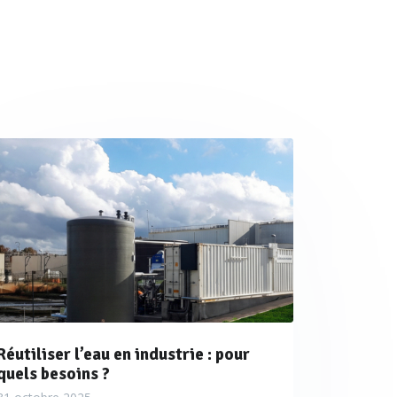
ine.
ur en énergie mécanique.
de refroidissement du système
onnement à vide, a pour
llation.
tute) [1,2] ; les pressions de
ssions moyennes et sont donc
Réutiliser l’eau en industrie : pour
quels besoins ?