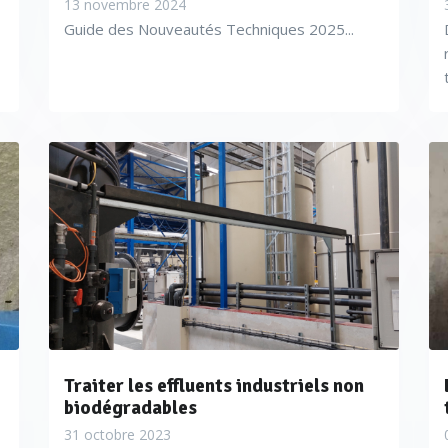
13 novembre 2024
la turbine [3 - 5]. La qualité de l’eau à la sortie du prétraiteme
Guide des Nouveautés Techniques 2025...
tionique de celle-ci. Ce paramètre représente l’un des indices le
– vapeur.
dans l’eau du cycle ; Même si les dégazeurs présents dans le 
 partie de l’oxygène dissous résiduel dans l’eau, il est nécessai
atteindre les valeurs recommandées dans les normes et recomm
e supérieurs au maximum établi dans les recommandations et 
 corrosion dans les lignes d’alimentation de l’eau au générat
er qu’avec une métallurgie mixte.
niveaux d’oxygène résiduel proche de zéro peuvent entraîner un
Traiter les effluents industriels non
ystème nulle.
biodégradables
31 octobre 2023