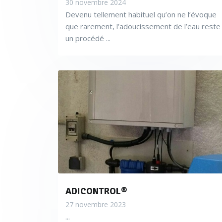
30 novembre 2024
ainsi le rendement nominal de 
Devenu tellement habituel qu’on ne l’évoque
fonction de la conductivité ca
que rarement, l’adoucissement de l’eau reste
fonctionnement du cycle eau 
un procédé ...
Niveaux d’oxygène dissous 
de l’élimination de la majeure
dans cette élimination pour 
Des niveaux d’oxygèn
des problèmes sévères de
avec une métallurgie en f
D’un autre coté, des 
ADICONTROL®
de la magnétite dans le s
27 novembre 2023
...