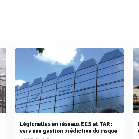
e contenu énergétique de vapeur pour son contact avec la turb
 transformation de l’énergie calorifique contenue dans la vape
r de chaleur entre la vapeur en sortie de la turbine et l’eau 
ispositif de refroidissement évaporatif). Cet élément, en foncti
 vapeur pour une réutilisation maximale des ressources de l’insta
 par l’organisme international EPRI (Electric Power Research Insti
sus de 40 bars (600 psi approx.) sont considérées comme pre
 fixées par cet organisme.
Légionelles en réseaux ECS et TAR :
vers une gestion prédictive du risque
 chimie de l’eau dans les cycles eau –vapeur