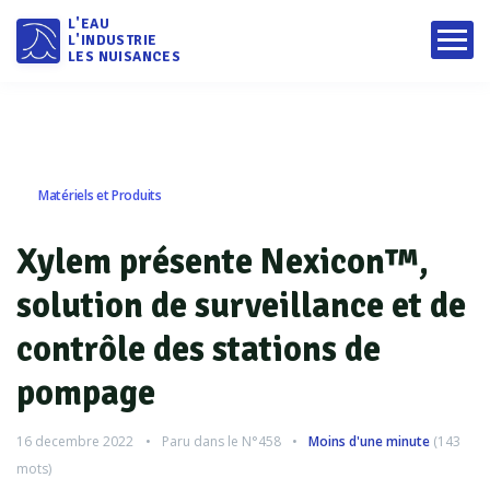
L'EAU
L'INDUSTRIE
LES NUISANCES
Matériels et Produits
Xylem présente Nexicon™,
solution de surveillance et de
contrôle des stations de
pompage
16 decembre 2022
Paru dans le
N°458
Moins d'une minute
(
143
mots)