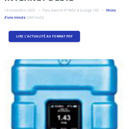
14 novembre 2023
Paru dans le
N°4652
à la page 165
Moins
d'une minute
(
260
mots)
LIRE L'ACTUALITÉ AU FORMAT PDF