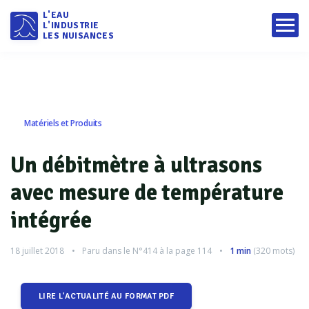
L'EAU
L'INDUSTRIE
LES NUISANCES
Matériels et Produits
Un débitmètre à ultrasons
avec mesure de température
intégrée
18 juillet 2018
Paru dans le
N°414
à la page 114
1 min
(
320
mots)
LIRE L'ACTUALITÉ AU FORMAT PDF