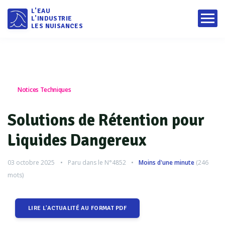
L'EAU
L'INDUSTRIE
LES NUISANCES
Notices Techniques
Solutions de Rétention pour
Liquides Dangereux
03 octobre 2025
Paru dans le
N°4852
Moins d'une minute
(
246
mots)
LIRE L'ACTUALITÉ AU FORMAT PDF