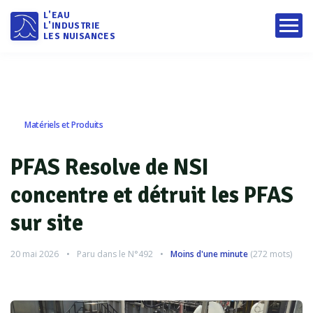
L'EAU
L'INDUSTRIE
LES NUISANCES
Matériels et Produits
PFAS Resolve de NSI
concentre et détruit les PFAS
sur site
20 mai 2026
Paru dans le
N°492
Moins d'une minute
(
272
mots)