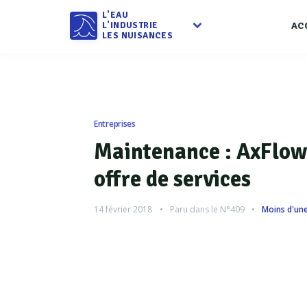
L'EAU
L'INDUSTRIE
AC
LES NUISANCES
Entreprises
Maintenance : AxFlow 
offre de services
14 février 2018
Paru dans le
N°409
Moins d'un