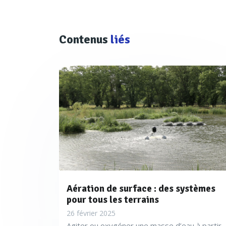
Contenus
liés
Aération de surface : des systèmes
pour tous les terrains
26 février 2025
Agiter ou oxygéner une masse d’eau à partir