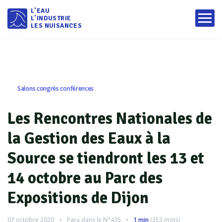
L'EAU
L'INDUSTRIE
LES NUISANCES
Salons congrès conférences
Les Rencontres Nationales de
la Gestion des Eaux à la
Source se tiendront les 13 et
14 octobre au Parc des
Expositions de Dijon
07 octobre 2020
Paru dans le
N°435
1 min
(
353
mots)