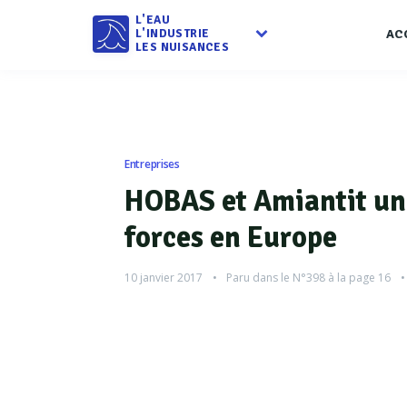
L'EAU
L'INDUSTRIE
AC
LES NUISANCES
Entreprises
HOBAS et Amiantit uni
forces en Europe
10 janvier 2017
Paru dans le
N°398
à la page 16